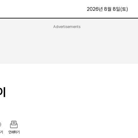
2026년 8월 8일(토)
Advertisements
문화·스포츠
최신
전체
방송
지면보기
가요
구독신청
영화
First Edition
문화
후원하기
이
카
종교
제보24시
스포츠
알립니다
여행
기
인쇄하기