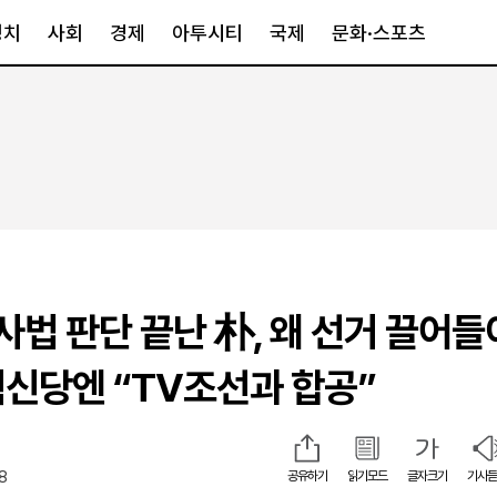
정치
사회
경제
아투시티
국제
문화·스포츠
경제
아투시티
국제
경제일반
종합
세계일반
정책
메트로
아시아·호주
금융·증권
경기·인천
북미
산업
세종·충청
중남미
IT·과학
영남
유럽
사법 판단 끝난 朴, 왜 선거 끌어들
부동산
호남
중동·아프리
유통
강원
신당엔 “TV조선과 합공”
중기·벤처
제주
18
공유하기
읽기모드
글자크기
기사듣
인스타그램