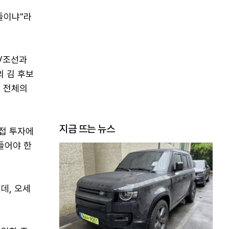
들이냐"라
V조선과
의 김 후보
영 전체의
지금 뜨는 뉴스
접 투자에
들어야 한
데, 오세