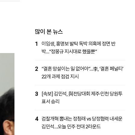
패밀리사이트
마켓파워
아투TV
대학동문골프최강전
많이 본 뉴스
1
이임생, 홍명보 발탁 독박 의혹에 정면 반
박…“정몽규 지시대로 했을뿐”
2
“결혼 망설이는 일 없어야”…李, ‘결혼 페널티’
22개 과제 점검 지시
3
[속보] 김민석, 與전당대회 제주·인천 당원투
표서 승리
4
검찰개혁 뽐내는 정청래 vs 당정협력 내세운
김민석…오늘 민주 전대 2라운드