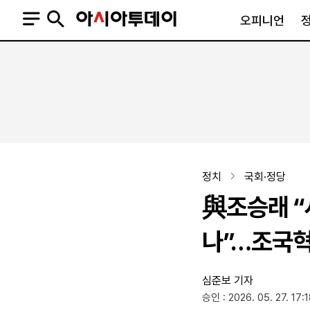
오피니언
오피니언
정치
사회
사설
정치일반
사회일반
칼럼·기고
청와대
사건·사고
기자의 눈
국회·정당
법원·검찰
피플
북한
교육·행정
정치
국회·정당
외교
노동·복지·환경
與조승래 “
국방
보건·의학
정부
나”…조국혁
심준보 기자
SNS
승인 : 2026. 05. 27. 17:
뉴스스탠드
네이버블로그
아투TV(유튜브)
페이스북