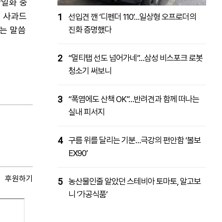
단일화 중
 사과드
1
선입견 깬 ‘디펜더 110’…일상형 오프로더의
는 말씀
진화 증명했다
2
“멀티탭 선도 넘어가네”…삼성 비스포크 로봇
청소기 써보니
3
“폭염에도 산책 OK”…반려견과 함께 떠나는
실내 피서지
4
구름 위를 달리는 기분…극강의 편안함 ‘볼보
EX90’
후원하기
5
농산물인줄 알았던 스테비아 토마토, 알고보
니 ‘가공식품’