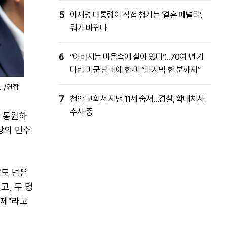
5
이재명 대통령이 직접 챙기는 ‘결혼 페널티’,
뭐가 바뀌나
6
“아버지는 마음속에 살아 있다”…70여 년 기
다린 미군 남매에 한·미 “마지막 한 분까지”
 /연합
7
천안 교회서 지낸 11세 숨져…경찰, 학대치사
수사 중
 동원하
당의 민주
"도 넘은
고, 두 명
문제"라고