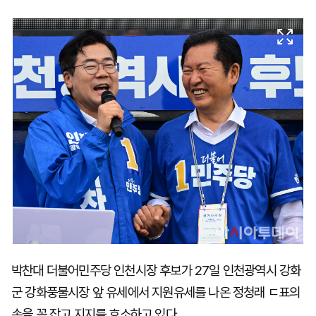
마
운
대
켓
세
학
파
동
워
문
골
프
박찬대 더불어민주당 인천시장 후보가 27일 인천광역시 강화
군 강화풍물시장 앞 유세에서 지원유세를 나온 정청래 ㄷ표의
손을 꼭 잡고 지지를 호소하고 있다.