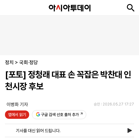
뉴
최
속
정
사
경
국
오
피
아
문
포
스
신
보
치
회
제
제
피
플
투
화
토
니
시
·
정치
언
티
스
>
국회·정당
포
[포토] 정청래 대표 손 꼭잡은 박찬대 인
츠
천시장 후보
ENGLISH
中
Tiếng
文
Việt
이병화 기자
승인 : 2026.05.27 17:27
앱에서 읽기
구글 검색 선호 출처 추가
지
신
후
제
회
앱
면
문
원
보
사
설
기사를 대신 읽어 드립니다.
보
구
하
24
소
치
기
독
기
시
개