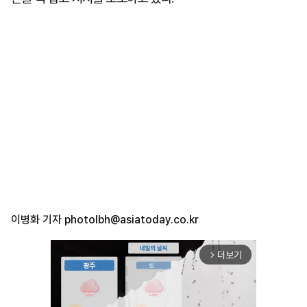
이병화 기자
photolbh@asiatoday.co.kr
더보기
arrow_forward_ios