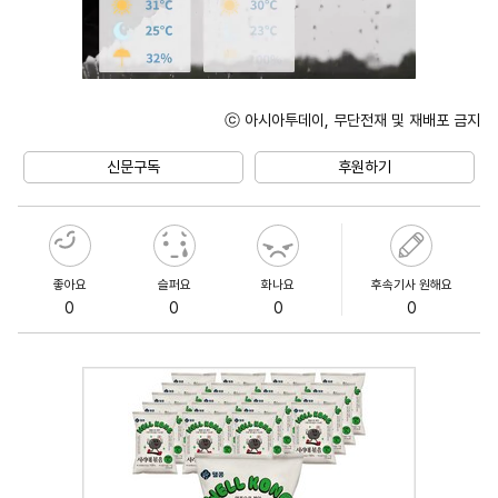
ⓒ 아시아투데이, 무단전재 및 재배포 금지
Mute
신문구독
후원하기
좋아요
슬퍼요
화나요
후속기사 원해요
0
0
0
0