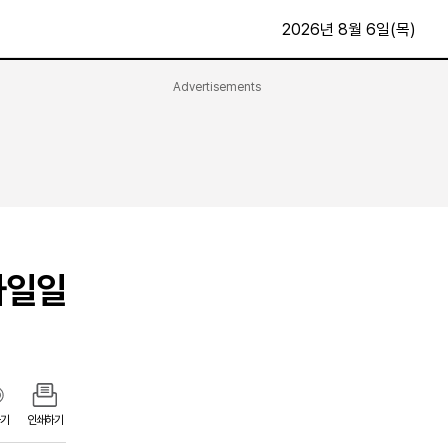
2026년 8월 6일(목)
Advertisements
문화·스포츠
최신
전체
방송
지면보기
가요
구독신청
영화
First Edition
문화
사일일
후원하기
카
종교
제보24시
스포츠
알립니다
여행
기
인쇄하기