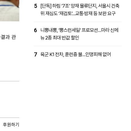
5
[단독] 하림 ‘7조’ 양재 물류단지, 서울시 건축
위 재심도 ‘재검토’…교통·방재 등 보완 요구
6
니뽕내뽕, ‘뽕스런세일’ 프로모션…마라 신메
사결과 관
뉴 2종 최대 반값 할인
7
육군 K1 전차, 훈련중 불…인명피해 없어
후원하기