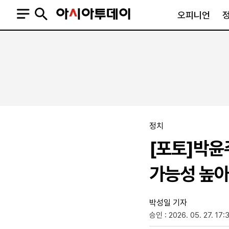
오피니언
오피니언
정치
사회
사설
정치일반
사회일반
칼럼·기고
청와대
사건·사고
기자의 눈
국회·정당
법원·검찰
피플
북한
교육·행정
정치
외교
노동·복지·환경
[포토]박윤
국방
보건·의학
정부
가능성 높아
박성일 기자
승인 : 2026. 05. 27. 17:
SNS
뉴스스탠드
네이버블로그
아투TV(유튜브)
페이스북