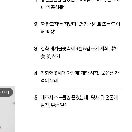
니 ‘가공식품’
2
‘저탄고지’는 지났다…건강 식사로 뜨는 ‘파이
버 맥싱’
3
한화 세계불꽃축제 9월 5일 조기 개최…韓·
美·英 참가
4
진화한 ‘8세대 아반떼’ 계약 시작…풀옵션 가
격이 무려
더보기
5
제주서 스노클링 즐겼는데…닷새 뒤 온몸에
발진, 무슨 일?