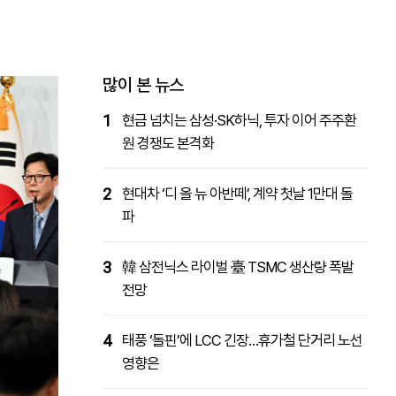
패밀리사이트
마켓파워
아투TV
대학동문골프최강전
많이 본 뉴스
1
현금 넘치는 삼성·SK하닉, 투자 이어 주주환
원 경쟁도 본격화
2
현대차 ‘디 올 뉴 아반떼’, 계약 첫날 1만대 돌
파
3
韓 삼전닉스 라이벌 臺 TSMC 생산량 폭발
전망
4
태풍 ‘돌핀’에 LCC 긴장…휴가철 단거리 노선
영향은