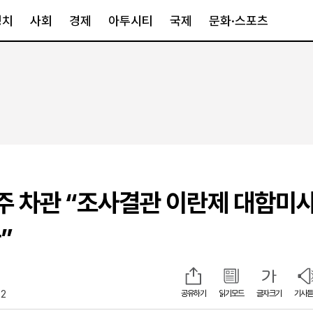
정치
사회
경제
아투시티
국제
문화·스포츠
경제
아투시티
국제
경제일반
종합
세계일반
정책
메트로
아시아·호주
금융·증권
경기·인천
북미
산업
세종·충청
중남미
IT·과학
영남
유럽
주 차관 “조사결관 이란제 대함미
부동산
호남
중동·아프리
유통
강원
”
중기·벤처
제주
32
공유하기
읽기모드
글자크기
기사듣
인스타그램