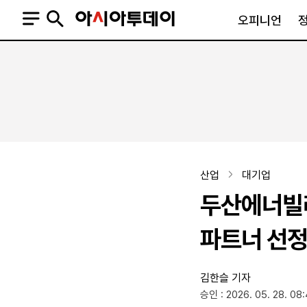
오피니언
오피니언
정치
사회
사설
정치일반
사회일반
칼럼·기고
청와대
사건·사고
기자의 눈
국회·정당
법원·검찰
피플
북한
교육·행정
산업
대기업
외교
노동·복지·환경
두산에너빌리
국방
보건·의학
정부
파트너 선
김한슬 기자
SNS
승인 : 2026. 05. 28. 08
뉴스스탠드
네이버블로그
아투TV(유튜브)
페이스북