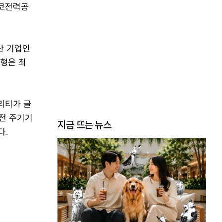
체코전력공
산 기업인
노형은 최
리티가 글
원전 주기기
지금 뜨는 뉴스
다.