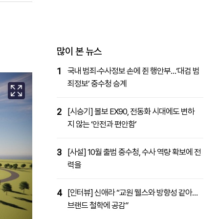
패밀리사이트
마켓파워
아투TV
대학동문골프최강전
많이 본 뉴스
1
국내 범죄·수사정보 손에 쥔 행안부…‘대검 범
죄정보’ 중수청 승계
2
[시승기] 볼보 EX90, 전동화 시대에도 변하
지 않는 ‘안전과 편안함’
3
[사설] 10월 출범 중수청, 수사 역량 확보에 전
력을
4
[인터뷰] 신애라 “교원 웰스와 방향성 같아…
브랜드 철학에 공감”