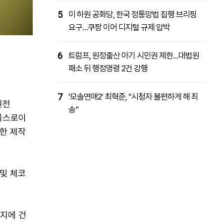
5
미 하원 공화당, 한국 정통망법 집행 브리핑
요구…쿠팡 이어 디지털 규제 압박
6
트럼프, 원정출산 아기 시민권 제한…대법원
패소 뒤 행정명령 2건 강행
7
‘모솔연애2’ 최혁준, “시청자 불편하게 해 죄
원전
송”
 롤스로이
한 제작
및 체코
부지에 건