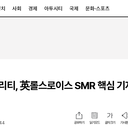
정치
사회
경제
아투시티
국제
문화·스포츠
경제
아투시티
국제
경제일반
종합
세계일반
정책
메트로
아시아·호주
금융·증권
경기·인천
북미
산업
세종·충청
중남미
IT·과학
영남
유럽
티, 英롤스로이스 SMR 핵심 기
부동산
호남
중동·아프리
유통
강원
정
중기·벤처
제주
:44
공유하기
읽기모드
글자크기
기사듣
인스타그램