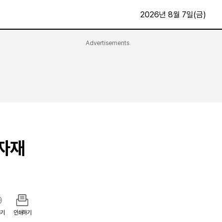
2026년 8월 7일(금)
Advertisements
문화·스포츠
최신
전체
방송
지면보기
가요
구독신청
영화
First Edition
문화
후원하기
자재
카
종교
제보24시
스포츠
알립니다
여행
기
인쇄하기