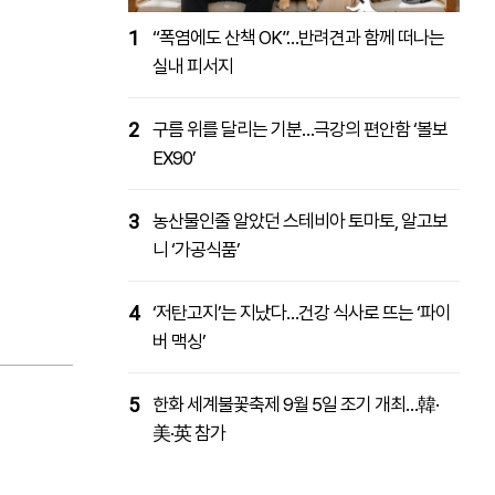
1
“폭염에도 산책 OK”…반려견과 함께 떠나는
실내 피서지
2
구름 위를 달리는 기분…극강의 편안함 ‘볼보
EX90’
3
농산물인줄 알았던 스테비아 토마토, 알고보
니 ‘가공식품’
4
‘저탄고지’는 지났다…건강 식사로 뜨는 ‘파이
버 맥싱’
5
한화 세계불꽃축제 9월 5일 조기 개최…韓·
美·英 참가