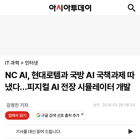
뉴
최
속
정
사
경
국
오
피
아
문
포
스
신
보
치
회
제
제
피
플
투
화
토
니
시
·
IT·과학
언
티
스
>
인터넷
포
NC AI, 현대로템과 국방 AI 국책과제 따
츠
냈다…피지컬 AI 전장 시뮬레이터 개발
ENGLISH
中
Tiếng
文
Việt
김영진 기자
승인 : 2026.05.28 08:54
앱에서 읽기
구글 검색 선호 출처 추가
지
신
후
제
회
앱
면
문
원
보
사
설
기사를 대신 읽어 드립니다.
보
구
하
24
소
치
기
독
기
시
개