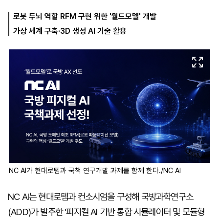
로봇 두뇌 역할 RFM 구현 위한 '월드모델' 개발
가상 세계 구축·3D 생성 AI 기술 활용
마
운
대
켓
세
학
파
동
워
문
골
프
NC AI가 현대로템과 국책 연구개발 과제를 함께 한다./NC AI
NC AI는 현대로템과 컨소시엄을 구성해 국방과학연구소
(ADD)가 발주한 '피지컬 AI 기반 통합 시뮬레이터 및 모듈형