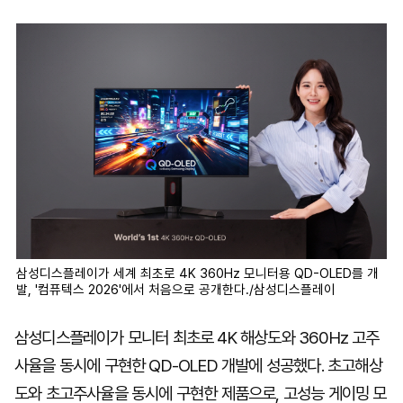
마
운
대
켓
세
학
파
동
워
문
골
프
삼성디스플레이가 세계 최초로 4K 360Hz 모니터용 QD-OLED를 개
발, '컴퓨텍스 2026'에서 처음으로 공개한다./삼성디스플레이
삼성디스플레이가 모니터 최초로 4K 해상도와 360Hz 고주
사율을 동시에 구현한 QD-OLED 개발에 성공했다. 초고해상
도와 초고주사율을 동시에 구현한 제품으로, 고성능 게이밍 모