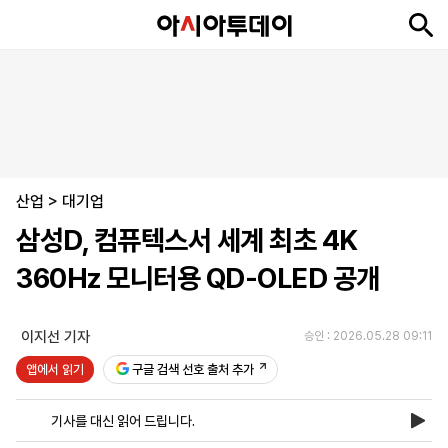
뉴
최
속
정
사
경
국
오
피
아
문
포
스
신
보
치
회
제
제
피
플
투
화
토
니
시
·
산업
언
티
스
>
대기업
포
삼성D, 컴퓨텍스서 세계 최초 4K
츠
360Hz 모니터용 QD-OLED 공개
ENGLISH
中
Tiếng
文
Việt
이지선 기자
승인 : 2026.05.28 09:11
앱에서 읽기
구글 검색 선호 출처 추가
지
신
후
제
회
앱
면
문
원
보
사
설
기사를 대신 읽어 드립니다.
보
구
하
24
소
치
기
독
기
시
개