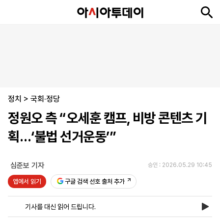
뉴
최
속
정
사
경
국
오
피
아
문
포
스
신
보
치
회
제
제
피
플
투
화
토
니
시
·
정치
언
티
스
>
국회·정당
포
정원오 측 “오세훈 캠프, 비방 콘텐츠 기
츠
획…‘불법 선거운동’”
ENGLISH
中
Tiếng
文
Việt
심준보 기자
승인 : 2026.05.29 10:45
앱에서 읽기
구글 검색 선호 출처 추가
지
신
후
제
회
앱
면
문
원
보
사
설
기사를 대신 읽어 드립니다.
보
구
하
24
소
치
기
독
기
시
개