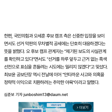
한편, 국민의힘과 오세훈 후보 캠프 측은 신중한 입장을 보이
면서도 선거 막판의 무차별적 공세에는 단호히 대응하겠다는
뜻을 밝혔다. 오 후보 캠프 관계자는 "제기된 보도의 사실관계
를 확인하고 있다"면서도 "선거를 하루 앞두고 근거 없는 흑색
선전으로 표심을 흔들려는 시도에는 밀리지 않겠다"고 맞섰다.
최보윤 공보단장 역시 전날에 이어 "안타까운 사고와 의혹을
정략적 이익으로 치환하려는 추악한 야욕"이라고 말했다.
심준보 기자
junboshim13@daum.net
더보기
arrow_forward_ios