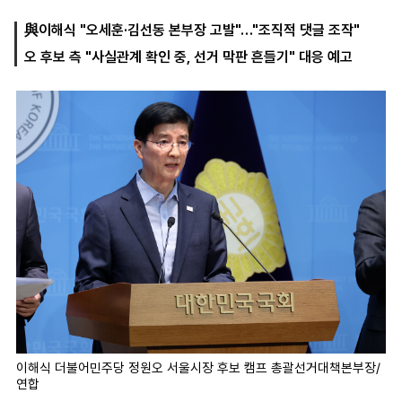
與이해식 "오세훈·김선동 본부장 고발"…"조직적 댓글 조작"
오 후보 측 "사실관계 확인 중, 선거 막판 흔들기" 대응 예고
마
운
대
켓
세
학
파
동
워
문
골
프
이해식 더불어민주당 정원오 서울시장 후보 캠프 총괄선거대책본부장/
연합