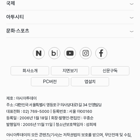
국제
아투시티
문화·스포츠
회사소개
지면보기
신문구독
PC버전
앱설치
제호 : 아시아투데이
주소 : 대한민국 서울특별시 영등포구 의사당대로1길 34 인영빌딩
대표전화 : 02) 769-5000 | 등록번호 : 서울 아00160
등록일 : 2006년 1월 18일 | 회장·발행인·편집인 : 우종순
발행일자 : 2005년 11월 11일 | 청소년보호책임자 : 성희제
아시아투데이의 모든 콘텐츠(기사)는 저작권법의 보호를 받으며, 무단전재 및 수집,