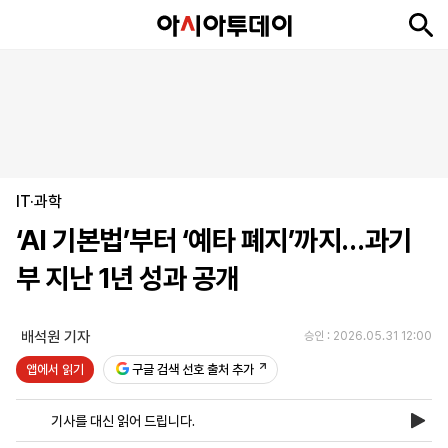
뉴
최
속
정
사
경
국
오
피
아
문
포
스
신
보
치
회
제
제
피
플
투
화
토
니
시
·
IT·과학
언
티
스
포
‘AI 기본법’부터 ‘예타 폐지’까지…과기
츠
부 지난 1년 성과 공개
ENGLISH
中
Tiếng
文
Việt
배석원 기자
승인 : 2026.05.31 12:00
앱에서 읽기
구글 검색 선호 출처 추가
지
신
후
제
회
앱
면
문
원
보
사
설
기사를 대신 읽어 드립니다.
보
구
하
24
소
치
기
독
기
시
개