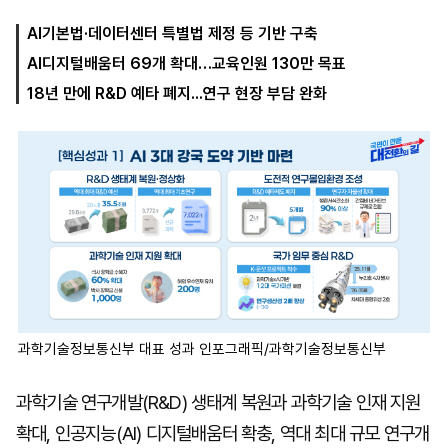
AI기본법·데이터센터 특별법 제정 등 기반 구축
AI디지털배움터 69개 확대…교육인원 130만 목표
마
운
대
켓
세
학
18년 만에 R&D 예타 폐지...연구 현장 부담 완화
파
동
워
문
골
프
과학기술정보통신부 대표 성과 인포그래픽/과학기술정보통신부
과학기술 연구개발(R&D) 생태계 복원과 과학기술 인재 지원
확대, 인공지능(AI) 디지털배움터 확충, 역대 최대 규모 연구개