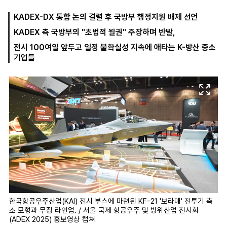
KADEX-DX 통합 논의 결렬 후 국방부 행정지원 배제 선언
KADEX 측 국방부의 "초법적 월권" 주장하며 반발,
마
운
대
켓
세
학
전시 100여일 앞두고 일정 불확실성 지속에 애타는 K-방산 중소
파
동
기업들
워
문
골
프
한국항공우주산업(KAI) 전시 부스에 마련된 KF-21 '보라매' 전투기 축
소 모형과 무장 라인업. / 서울 국제 항공우주 및 방위산업 전시회
(ADEX 2025) 홍보영상 캡쳐