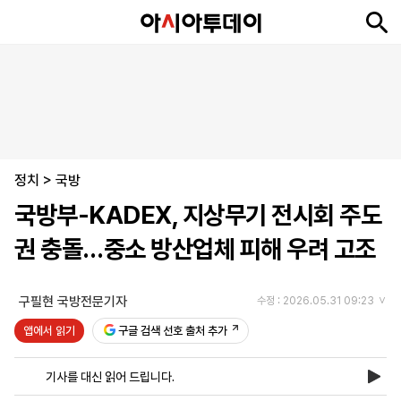
뉴
최
속
정
사
경
국
오
피
아
문
포
스
신
보
치
회
제
제
피
플
투
화
토
니
시
·
정치
언
티
스
>
국방
포
국방부-KADEX, 지상무기 전시회 주도
츠
권 충돌…중소 방산업체 피해 우려 고조
ENGLISH
中
Tiếng
文
Việt
구필현 국방전문기자
수정 : 2026.05.31 09:23
앱에서 읽기
구글 검색 선호 출처 추가
지
신
후
제
회
앱
면
문
원
보
사
설
기사를 대신 읽어 드립니다.
보
구
하
24
소
치
기
독
기
시
개