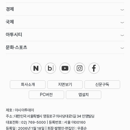
경제
국제
아투시티
문화·스포츠
회사소개
지면보기
신문구독
PC버전
앱설치
제호 : 아시아투데이
주소 : 대한민국 서울특별시 영등포구 의사당대로1길 34 인영빌딩
대표전화 : 02) 769-5000 | 등록번호 : 서울 아00160
등록일 : 2006년 1월 18일 | 회장·발행인·편집인 : 우종순