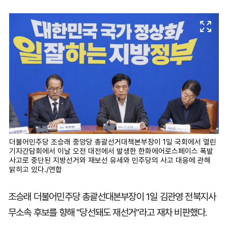
마
운
대
켓
세
학
파
동
워
문
골
프
더불어민주당 조승래 중앙당 총괄선거대책본부장이 1일 국회에서 열린
기자간담회에서 이날 오전 대전에서 발생한 한화에어로스페이스 폭발
사고로 중단된 지방선거와 재보선 유세와 민주당의 사고 대응에 관해
밝히고 있다./연합
조승래 더불어민주당 총괄선대본부장이 1일 김관영 전북지사
무소속 후보를 향해 "당선돼도 재선거"라고 재차 비판했다.