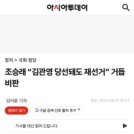
뉴
최
속
정
사
경
국
오
피
아
문
포
스
신
보
치
회
제
제
피
플
투
화
토
니
시
·
정치
언
티
스
>
국회·정당
포
조승래 “김관영 당선돼도 재선거” 거듭
츠
비판
ENGLISH
中
Tiếng
文
Việt
김아윤 기자
승인 : 2026.06.01 16:43
앱에서 읽기
구글 검색 선호 출처 추가
지
신
후
제
회
앱
면
문
원
보
사
설
기사를 대신 읽어 드립니다.
보
구
하
24
소
치
기
독
기
시
개