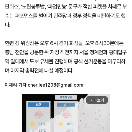
판취소', '노란봉투법', '파업만능' 문구가 적힌 피켓을 차례로 부
수는 퍼포먼스를 벌이며 민주당과 정부 정책을 비판하기도 했
다.
한편 장 위원장은 오후 6시 경기 화성을, 오후 8시30분에는
충남 천안을 방문한 뒤 자정 직전까지 서울 청계천과 홍대입구
역 일대에서 도보 유세를 진행하며 공식 선거운동을 마무리하
며 마지막 총력전에 나설 예정이다.
이체리 기자
cherilee1208@gmail.com
더보기
arrow_forward_ios