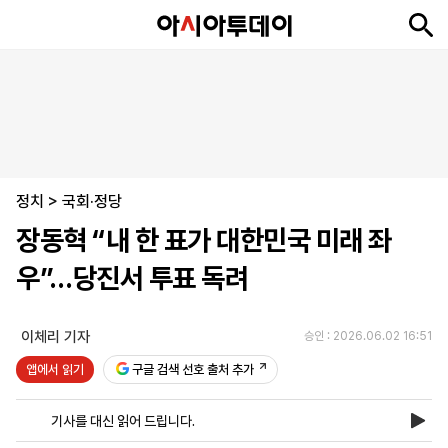
뉴
최
속
정
사
경
국
오
피
아
문
포
스
신
보
치
회
제
제
피
플
투
화
토
니
시
·
정치
언
티
스
>
국회·정당
포
장동혁 “내 한 표가 대한민국 미래 좌
츠
우”…당진서 투표 독려
ENGLISH
中
Tiếng
文
Việt
이체리 기자
승인 : 2026.06.02 16:51
앱에서 읽기
구글 검색 선호 출처 추가
지
신
후
제
회
앱
면
문
원
보
사
설
기사를 대신 읽어 드립니다.
보
구
하
24
소
치
기
독
기
시
개