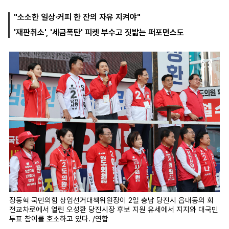
"소소한 일상·커피 한 잔의 자유 지켜야"
'재판취소', '세금폭탄' 피켓 부수고 짓밟는 퍼포먼스도
마
운
대
켓
세
학
파
동
워
문
골
프
장동혁 국민의힘 상임선거대책위원장이 2일 충남 당진시 읍내동의 회
전교차로에서 열린 오성환 당진시장 후보 지원 유세에서 지지와 대국민
투표 참여를 호소하고 있다. /연합