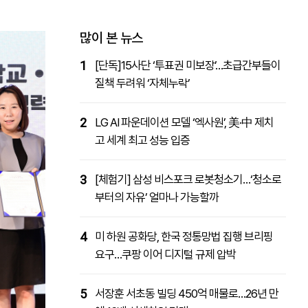
패밀리사이트
마켓파워
아투TV
대학동문골프최강전
많이 본 뉴스
1
[단독]15사단 ‘투표권 미보장’…초급간부들이
질책 두려워 ‘자체누락’
2
LG AI 파운데이션 모델 ‘엑사원’, 美·中 제치
고 세계 최고 성능 입증
3
[체험기] 삼성 비스포크 로봇청소기…‘청소로
부터의 자유’ 얼마나 가능할까
4
미 하원 공화당, 한국 정통망법 집행 브리핑
요구…쿠팡 이어 디지털 규제 압박
5
서장훈 서초동 빌딩 450억 매물로…26년 만