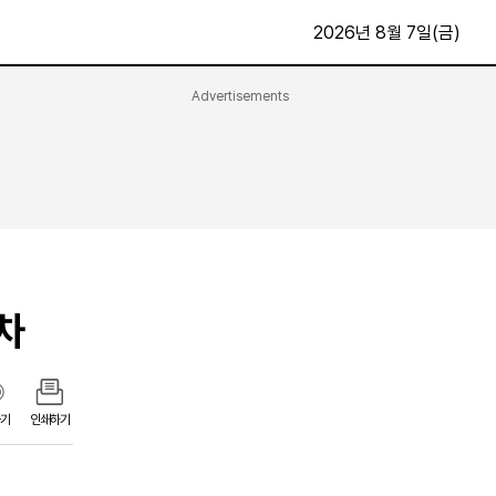
2026년 8월 7일(금)
Advertisements
문화·스포츠
최신
전체
방송
지면보기
가요
구독신청
영화
First Edition
문화
후원하기
차
카
종교
제보24시
스포츠
알립니다
여행
기
인쇄하기