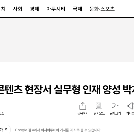
정치
사회
경제
아투시티
국제
문화·스포츠
경제
아투시티
국제
경제일반
종합
세계일반
정책
메트로
아시아·호주
금융·증권
경기·인천
북미
산업
세종·충청
중남미
IT·과학
영남
유럽
-콘텐츠 현장서 실무형 인재 양성 박
부동산
호남
중동·아프리
유통
강원
중기·벤처
제주
44
공유하기
읽기모드
글자크기
기사듣
인스타그램
추가
Google 검색에서 아시아투데이 기사를 더 자주 볼 수 있습니다.