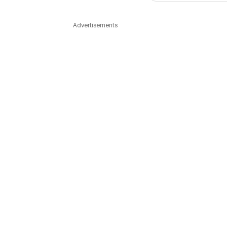
다국어뉴스
ENGLISH
Tiếng Việt
中文
Advertisements