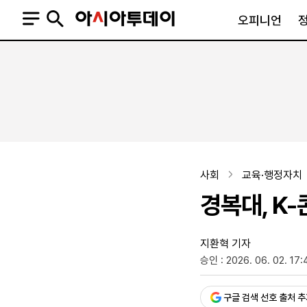
오피니언
오피니언
정치
사회
사설
정치일반
사회일반
칼럼·기고
청와대
사건·사고
기자의 눈
국회·정당
법원·검찰
피플
북한
교육·행정
사회
교육·행정자치
외교
노동·복지·환경
경복대, K
국방
보건·의학
정부
지환혁 기자
승인 : 2026. 06. 02. 17:
SNS
뉴스스탠드
네이버블로그
아투TV(유튜브)
페이스북
구글 검색 선호 출처 