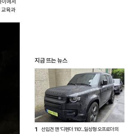
까이에서
 교육과
지금 뜨는 뉴스
1
선입견 깬 ‘디펜더 110’…일상형 오프로더의