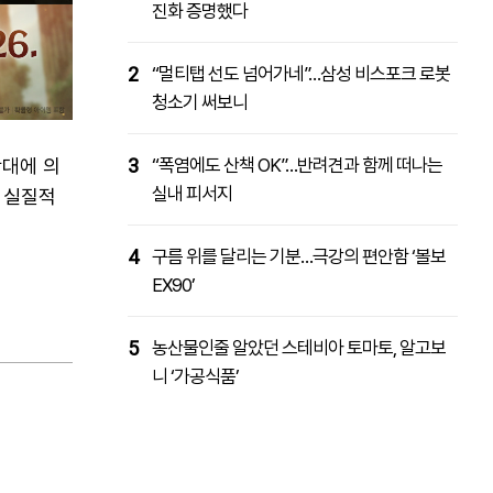
진화 증명했다
2
“멀티탭 선도 넘어가네”…삼성 비스포크 로봇
청소기 써보니
확대에 의
3
“폭염에도 산책 OK”…반려견과 함께 떠나는
실내 피서지
 실질적
4
구름 위를 달리는 기분…극강의 편안함 ‘볼보
EX90’
5
농산물인줄 알았던 스테비아 토마토, 알고보
니 ‘가공식품’