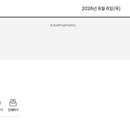
2026년 8월 6일(목)
Advertisements
문화·스포츠
최신
전체
방송
지면보기
가요
구독신청
영화
First Edition
문화
후원하기
카
종교
제보24시
스포츠
알립니다
여행
기
인쇄하기