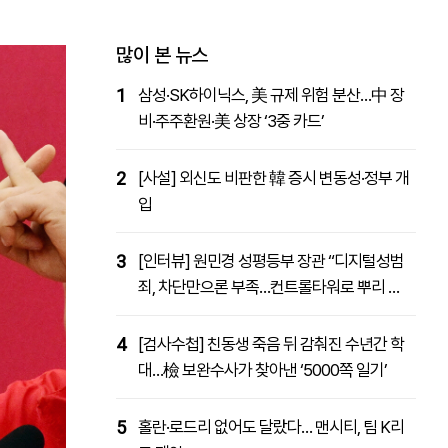
패밀리사이트
마켓파워
아투TV
대학동문골프최강전
많이 본 뉴스
1
삼성·SK하이닉스, 美 규제 위험 분산…中 장
비·주주환원·美 상장 ‘3중 카드’
2
[사설] 외신도 비판한 韓 증시 변동성·정부 개
입
3
[인터뷰] 원민경 성평등부 장관 “디지털성범
죄, 차단만으론 부족…컨트롤타워로 뿌리 뽑
을 것”
4
[검사수첩] 친동생 죽음 뒤 감춰진 수년간 학
대…檢 보완수사가 찾아낸 ‘5000쪽 일기’
5
홀란·로드리 없어도 달랐다… 맨시티, 팀 K리