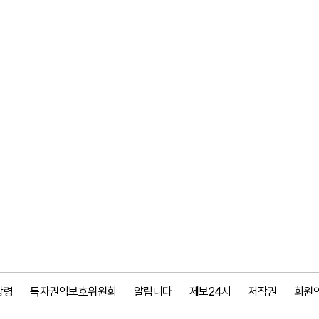
강령
독자권익보호위원회
알립니다
제보24시
저작권
회원