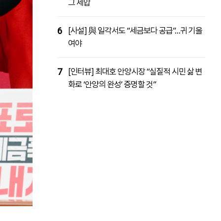
그 제압
6
[사설] 與 일각서도 “세금보다 공급”…귀 기울
여야
7
[인터뷰] 최대호 안양시장 “실질적 시민 삶 변
화로 ‘안양의 완성’ 증명할 것”