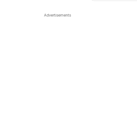
다국어뉴스
ENGLISH
Tiếng Việt
中文
Advertisements