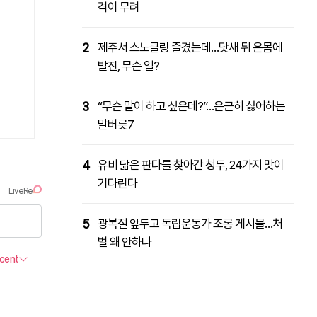
격이 무려
2
제주서 스노클링 즐겼는데…닷새 뒤 온몸에
발진, 무슨 일?
3
“무슨 말이 하고 싶은데?”…은근히 싫어하는
말버릇7
4
유비 닮은 판다를 찾아간 청두, 24가지 맛이
기다린다
5
광복절 앞두고 독립운동가 조롱 게시물…처
벌 왜 안하나