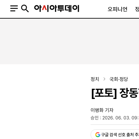
오피니언
오피니언
정치
사회
사설
정치일반
사회일반
칼럼·기고
청와대
사건·사고
기자의 눈
국회·정당
법원·검찰
피플
북한
교육·행정
정치
국회·정당
외교
노동·복지·환경
[포토] 장동
국방
보건·의학
정부
이병화 기자
승인 : 2026. 06. 03. 09
SNS
뉴스스탠드
네이버블로그
아투TV(유튜브)
페이스북
구글 검색 선호 출처 