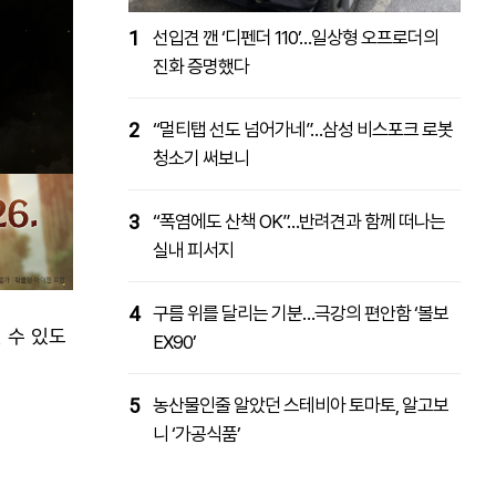
1
선입견 깬 ‘디펜더 110’…일상형 오프로더의
진화 증명했다
2
“멀티탭 선도 넘어가네”…삼성 비스포크 로봇
청소기 써보니
3
“폭염에도 산책 OK”…반려견과 함께 떠나는
실내 피서지
4
구름 위를 달리는 기분…극강의 편안함 ‘볼보
 수 있도
EX90’
5
농산물인줄 알았던 스테비아 토마토, 알고보
니 ‘가공식품’