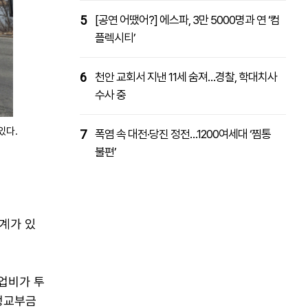
5
[공연 어땠어?] 에스파, 3만 5000명과 연 ‘컴
플렉시티’
6
천안 교회서 지낸 11세 숨져…경찰, 학대치사
수사 중
있다.
7
폭염 속 대전·당진 정전…1200여세대 ‘찜통
불편’
계가 있
업비가 투
조정교부금