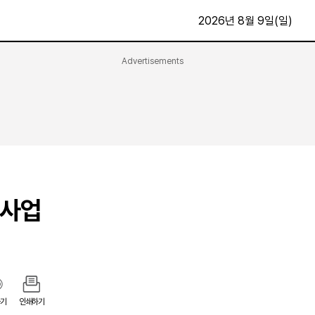
2026년 8월 9일(일)
Advertisements
문화·스포츠
최신
전체
방송
지면보기
가요
구독신청
영화
First Edition
문화
후원하기
…사업
카
종교
제보24시
스포츠
알립니다
여행
기
인쇄하기