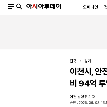
오피니언
오피니언
정치
사회
사설
정치일반
사회일반
칼럼·기고
청와대
사건·사고
기자의 눈
국회·정당
법원·검찰
피플
북한
교육·행정
전국
경기
외교
노동·복지·환경
이천시, 안
국방
보건·의학
정부
비 94억 
이천
남명우 기자
SNS
승인 : 2026. 06. 03. 15:
뉴스스탠드
네이버블로그
아투TV(유튜브)
페이스북