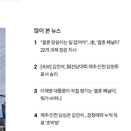
패밀리사이트
마켓파워
아투TV
대학동문골프최강전
많이 본 뉴스
1
“결혼 망설이는 일 없어야”…李, ‘결혼 페널티’
22개 과제 점검 지시
2
[속보] 김민석, 與전당대회 제주·인천 당원투
표서 승리
3
이재명 대통령이 직접 챙기는 ‘결혼 페널티’,
뭐가 바뀌나
4
제주·인천 당심은 김민석…정청래와 누적 득
표 ‘초박빙’