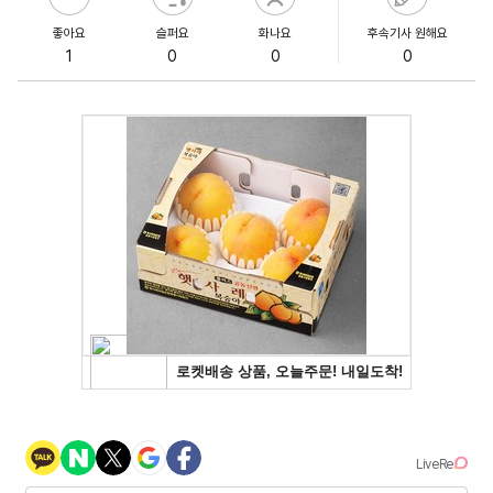
좋아요
슬퍼요
화나요
후속기사 원해요
1
0
0
0