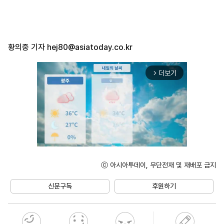
황의중 기자
hej80@asiatoday.co.kr
더보기
arrow_forward_ios
ⓒ 아시아투데이, 무단전재 및 재배포 금지
Mute
신문구독
후원하기