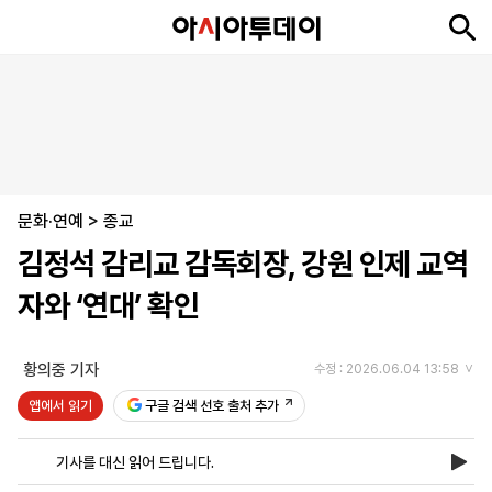
뉴
최
속
정
사
경
국
오
피
아
문
포
스
신
보
치
회
제
제
피
플
투
화
토
니
시
·
문화·연예
언
티
스
>
종교
포
김정석 감리교 감독회장, 강원 인제 교역
츠
자와 ‘연대’ 확인
ENGLISH
中
Tiếng
文
Việt
황의중 기자
수정 : 2026.06.04 13:58
앱에서 읽기
구글 검색 선호 출처 추가
지
신
후
제
회
앱
면
문
원
보
사
설
기사를 대신 읽어 드립니다.
보
구
하
24
소
치
기
독
기
시
개