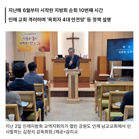
지난해 6월부터 시작한 지방회 순회 10번째 시간
인제 교회 격려하며 '목회자 4대 안전망' 등 정책 설명
마
운
대
켓
세
학
파
동
워
문
골
프
지난 2일 인제지방회 교역자회의가 열린 강원도 인제 남교교회에서 인
사말하는 김정석 감독회장./제공=감리교