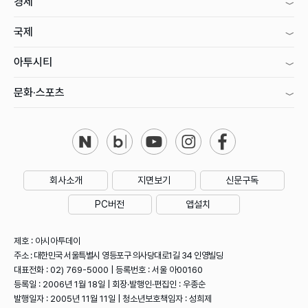
경제
국제
아투시티
문화·스포츠
회사소개
지면보기
신문구독
PC버전
앱설치
제호 : 아시아투데이
주소 : 대한민국 서울특별시 영등포구 의사당대로1길 34 인영빌딩
대표전화 : 02) 769-5000 | 등록번호 : 서울 아00160
등록일 : 2006년 1월 18일 | 회장·발행인·편집인 : 우종순
발행일자 : 2005년 11월 11일 | 청소년보호책임자 : 성희제