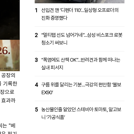
1
선입견 깬 ‘디펜더 110’…일상형 오프로더의
진화 증명했다
2
“멀티탭 선도 넘어가네”…삼성 비스포크 로봇
청소기 써보니
3
“폭염에도 산책 OK”…반려견과 함께 떠나는
실내 피서지
 공장의
를 기록한
4
구름 위를 달리는 기분…극강의 편안함 ‘볼보
공장으로
EX90’
 효과까
5
농산물인줄 알았던 스테비아 토마토, 알고보
니 ‘가공식품’
는 "베
경우 전기