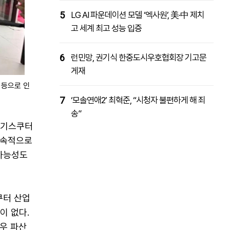
5
LG AI 파운데이션 모델 ‘엑사원’, 美·中 제치
고 세계 최고 성능 입증
6
런민망, 권기식 한중도시우호협회장 기고문
게재
 등으로 인
7
‘모솔연애2’ 최혁준, “시청자 불편하게 해 죄
송”
전기스쿠터
지속적으로
가능성도
쿠터 산업
이 없다.
우 파산