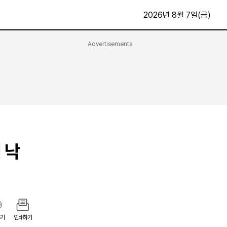
2026년 8월 7일(금)
Advertisements
문화·스포츠
최신
전체
방송
지면보기
가요
구독신청
영화
First Edition
문화
후원하기
 낙
카
종교
제보24시
스포츠
알립니다
여행
기
인쇄하기