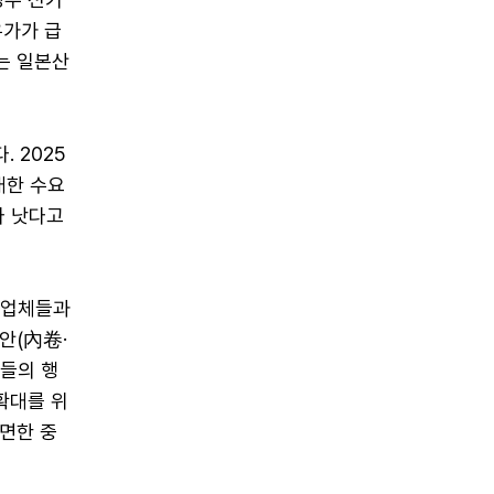
유가가 급
는 일본산
 2025
대한 수요
다 낫다고
 업체들과
안(內卷·
체들의 행
확대를 위
면한 중