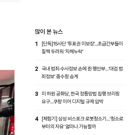
패밀리사이트
마켓파워
아투TV
대학동문골프최강전
많이 본 뉴스
1
[단독]15사단 ‘투표권 미보장’…초급간부들이
질책 두려워 ‘자체누락’
2
국내 범죄·수사정보 손에 쥔 행안부…‘대검 범
죄정보’ 중수청 승계
3
미 하원 공화당, 한국 정통망법 집행 브리핑
요구…쿠팡 이어 디지털 규제 압박
4
[체험기] 삼성 비스포크 로봇청소기…‘청소로
부터의 자유’ 얼마나 가능할까