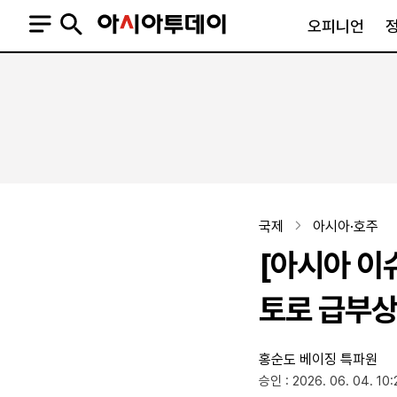
오피니언
오피니언
정치
사회
사설
정치일반
사회일반
칼럼·기고
청와대
사건·사고
기자의 눈
국회·정당
법원·검찰
피플
북한
교육·행정
국제
아시아·호주
외교
노동·복지·환경
[아시아 이
국방
보건·의학
정부
토로 급부
홍순도 베이징 특파원
SNS
승인 : 2026. 06. 04. 10:
뉴스스탠드
네이버블로그
아투TV(유튜브)
페이스북