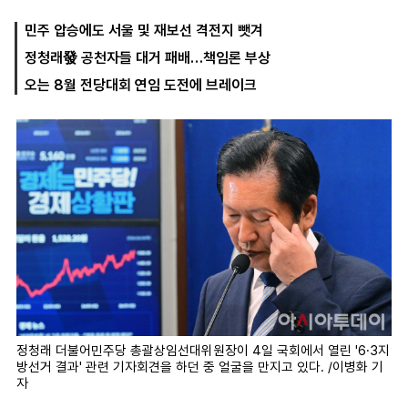
민주 압승에도 서울 및 재보선 격전지 뺏겨
정청래發 공천자들 대거 패배…책임론 부상
마
운
대
켓
세
학
오는 8월 전당대회 연임 도전에 브레이크
파
동
워
문
골
프
정청래 더불어민주당 총괄상임선대위원장이 4일 국회에서 열린 '6·3지
방선거 결과' 관련 기자회견을 하던 중 얼굴을 만지고 있다. /이병화 기
자