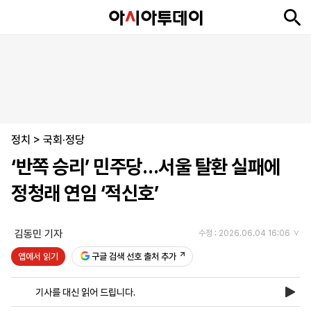
뉴
최
속
정
사
경
국
오
피
아
문
포
스
신
보
치
회
제
제
피
플
투
화
토
니
시
·
정치
언
티
스
>
국회·정당
포
‘반쪽 승리’ 민주당…서울 탈환 실패에
츠
정청래 연임 ‘적신호’
ENGLISH
中
Tiếng
文
Việt
김동민 기자
수정 : 2026.06.04 16:06
앱에서 읽기
구글 검색 선호 출처 추가
지
신
후
제
회
앱
면
문
원
보
사
설
기사를 대신 읽어 드립니다.
보
구
하
24
소
치
기
독
기
시
개