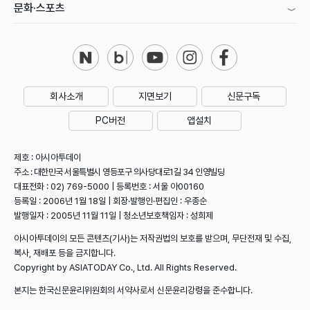
문화·스포츠
회사소개
지면보기
신문구독
PC버전
앱설치
제호 : 아시아투데이
주소 : 대한민국 서울특별시 영등포구 의사당대로1길 34 인영빌딩
대표전화 : 02) 769-5000 | 등록번호 : 서울 아00160
등록일 : 2006년 1월 18일 | 회장·발행인·편집인 : 우종순
발행일자 : 2005년 11월 11일 | 청소년보호책임자 : 성희제
아시아투데이의 모든 콘텐츠(기사)는 저작권법의 보호를 받으며, 무단전재 및 수집,
복사, 재배포 등을 금지합니다.
Copyright by ASIATODAY Co., Ltd. All Rights Reserved.
본지는 한국신문윤리위원회의 서약사로서 신문윤리강령을 준수합니다.