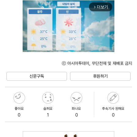
더보기
arrow_forward_ios
ⓒ 아시아투데이, 무단전재 및 재배포 금지
Unmute
신문구독
후원하기
좋아요
슬퍼요
화나요
후속기사 원해요
0
1
0
0