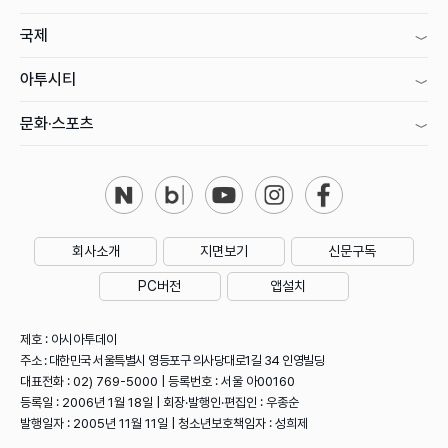
국제
아투시티
문화·스포츠
회사소개
지면보기
신문구독
PC버전
앱설치
제호 : 아시아투데이
주소 : 대한민국 서울특별시 영등포구 의사당대로1길 34 인영빌딩
대표전화 : 02) 769-5000 | 등록번호 : 서울 아00160
등록일 : 2006년 1월 18일 | 회장·발행인·편집인 : 우종순
발행일자 : 2005년 11월 11일 | 청소년보호책임자 : 성희제