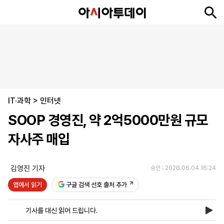
뉴
최
속
정
사
경
국
오
피
아
문
포
스
신
보
치
회
제
제
피
플
투
화
토
니
시
·
IT·과학
언
티
스
>
인터넷
포
SOOP 경영진, 약 2억5000만원 규모
츠
자사주 매입
ENGLISH
中
Tiếng
文
Việt
김영진 기자
승인 : 2026.06.04 16:24
앱에서 읽기
구글 검색 선호 출처 추가
지
신
후
제
회
앱
면
문
원
보
사
설
기사를 대신 읽어 드립니다.
보
구
하
24
소
치
기
독
기
시
개