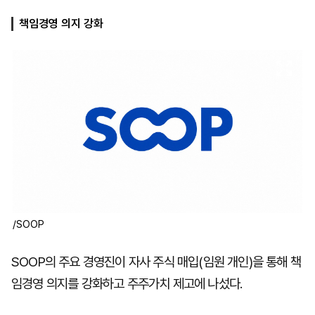
책임경영 의지 강화
마
운
대
켓
세
학
파
동
워
문
골
프
/SOOP
SOOP의 주요 경영진이 자사 주식 매입(임원 개인)을 통해 책
임경영 의지를 강화하고 주주가치 제고에 나섰다.