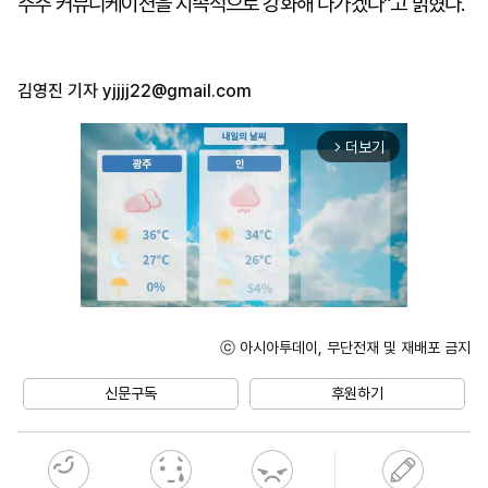
주주 커뮤니케이션을 지속적으로 강화해 나가겠다"고 밝혔다.
김영진 기자
yjjjj22@gmail.com
더보기
arrow_forward_ios
ⓒ 아시아투데이, 무단전재 및 재배포 금지
Unmute
신문구독
후원하기