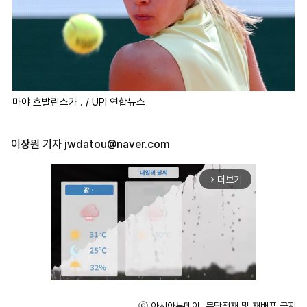
마야 흐발린스카 . / UPI 연합뉴스
이장원 기자
jwdatou@naver.com
더보기
arrow_forward_ios
ⓒ 아시아투데이, 무단전재 및 재배포 금지