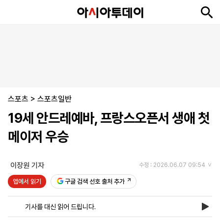
뉴
최
속
정
사
경
국
오
피
아
문
포
스
신
보
치
회
제
제
피
플
투
화
토
니
시
·
스포츠
언
티
스
>
스포츠일반
포
19세 안드레예바, 프랑스오픈서 생애 첫
츠
메이저 우승
ENGLISH
中
Tiếng
文
Việt
이장원 기자
수정 : 2026.06.07 09:54
앱에서 읽기
구글 검색 선호 출처 추가
지
신
후
제
회
앱
면
문
원
보
사
설
기사를 대신 읽어 드립니다.
보
구
하
24
소
치
기
독
기
시
개