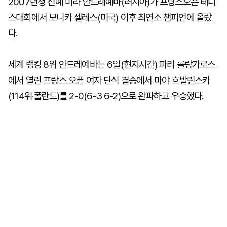
2007년생 신예 미라 안드레예바(러시아)가 프랑스오픈 테니
스대회에서 모니카 셀레스(미국) 이후 최연소 챔피언에 올랐
다.
세계 랭킹 8위 안드레예바는 6일(현지시간) 파리 롤랑가로스
에서 열린 프랑스 오픈 여자 단식 결승에서 마야 흐발린스카
(114위·폴란드)를 2-0(6-3 6-2)으로 완파하고 우승했다.