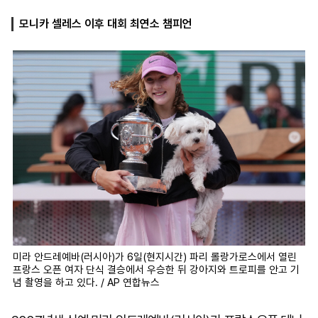
모니카 셀레스 이후 대회 최연소 챔피언
마
운
대
켓
세
학
파
동
워
문
골
프
미라 안드레예바(러시아)가 6일(현지시간) 파리 롤랑가로스에서 열린
프랑스 오픈 여자 단식 결승에서 우승한 뒤 강아지와 트로피를 안고 기
념 촬영을 하고 있다. / AP 연합뉴스