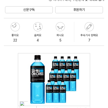
Unmute
신문구독
후원하기
좋아요
슬퍼요
화나요
후속기사 원해요
22
4
5
7