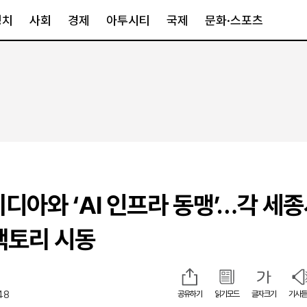
정치
사회
경제
아투시티
국제
문화·스포츠
경제
아투시티
국제
경제일반
종합
세계일반
정책
메트로
아시아·호주
금융·증권
경기·인천
북미
산업
세종·충청
중남미
IT·과학
영남
유럽
비디아와 ‘AI 인프라 동맹’…각 세
부동산
호남
중동·아프리
유통
강원
 팩토리 시동
중기·벤처
제주
48
공유하기
읽기모드
글자크기
기사듣
인스타그램