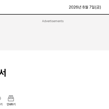
2026년 8월 7일(금)
Advertisements
문화·스포츠
최신
전체
방송
지면보기
가요
구독신청
영화
First Edition
문화
후원하기
종서
카
종교
제보24시
스포츠
알립니다
여행
기
인쇄하기