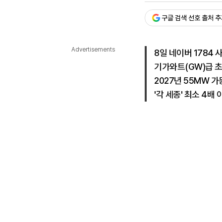
다국어뉴스
ENGLISH
Tiếng Việt
中文
구글 검색 선호 출처 
Advertisements
8일 네이버 1784 
기가와트(GW)급 초
2027년 55MW 가
'각 세종' 최소 4배