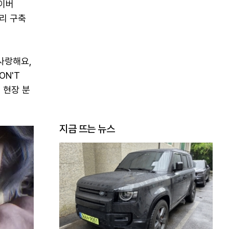
네이버
토리 구축
(사랑해요,
ON'T
며 현장 분
지금 뜨는 뉴스