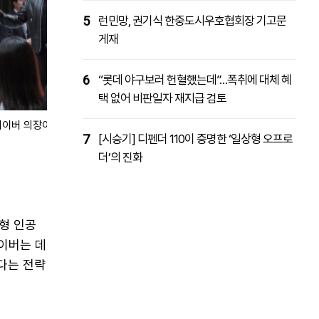
5
런민망, 권기식 한중도시우호협회장 기고문
게재
6
“롯데 야구보러 헌혈했는데”…폭취에 대체 혜
택 없어 비판일자 재지급 검토
네이버 의장이 8일 경기도 성남시 네이버 1784 사옥에 마련된 무대에 올라
7
[시승기] 디펜더 110이 증명한 ‘일상형 오프로
더’의 진화
형 인공
네이버는 데
다는 전략