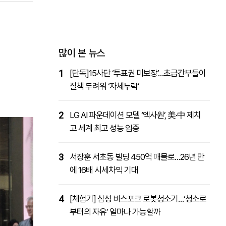
패밀리사이트
마켓파워
아투TV
대학동문골프최강전
많이 본 뉴스
1
[단독]15사단 ‘투표권 미보장’…초급간부들이
질책 두려워 ‘자체누락’
2
LG AI 파운데이션 모델 ‘엑사원’, 美·中 제치
고 세계 최고 성능 입증
3
서장훈 서초동 빌딩 450억 매물로…26년 만
에 16배 시세차익 기대
4
[체험기] 삼성 비스포크 로봇청소기…‘청소로
부터의 자유’ 얼마나 가능할까