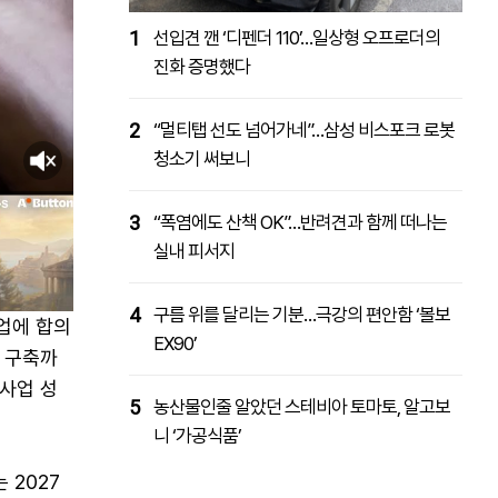
1
선입견 깬 ‘디펜더 110’…일상형 오프로더의
진화 증명했다
2
“멀티탭 선도 넘어가네”…삼성 비스포크 로봇
청소기 써보니
3
“폭염에도 산책 OK”…반려견과 함께 떠나는
실내 피서지
4
구름 위를 달리는 기분…극강의 편안함 ‘볼보
업에 합의
EX90’
 구축까
사업 성
5
농산물인줄 알았던 스테비아 토마토, 알고보
니 ‘가공식품’
 2027