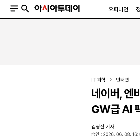
오피니언
오피니언
정치
사회
사설
정치일반
사회일반
칼럼·기고
청와대
사건·사고
기자의 눈
국회·정당
법원·검찰
피플
북한
교육·행정
IT·과학
인터넷
외교
노동·복지·환경
네이버, 엔
국방
보건·의학
정부
GW급 AI
김영진 기자
SNS
승인 : 2026. 06. 08. 16:
뉴스스탠드
네이버블로그
아투TV(유튜브)
페이스북