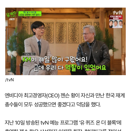
마
운
대
켓
세
학
파
동
워
문
골
프
/tvN
엔비디아 최고경영자(CEO) 젠슨 황이 자신과 만난 한국 재계
총수들이 모두 성공했으면 좋겠다고 덕담을 했다.
지난 10일 방송된 tvN 예능 프로그램 '유 퀴즈 온 더 블록'에