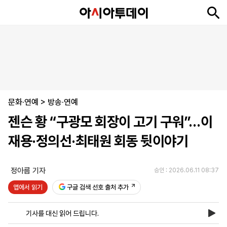
뉴
최
속
정
사
경
국
오
피
아
문
포
스
신
보
치
회
제
제
피
플
투
화
토
니
시
·
문화·연예
언
티
스
>
방송·연예
포
젠슨 황 “구광모 회장이 고기 구워”…이
츠
재용·정의선·최태원 회동 뒷이야기
ENGLISH
中
Tiếng
文
Việt
정아름 기자
승인 : 2026.06.11 08:37
앱에서 읽기
구글 검색 선호 출처 추가
지
신
후
제
회
앱
면
문
원
보
사
설
기사를 대신 읽어 드립니다.
보
구
하
24
소
치
기
독
기
시
개