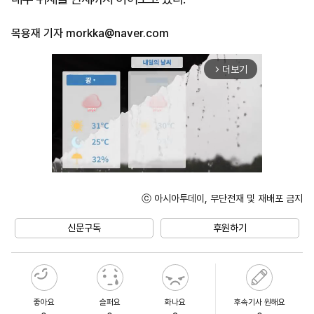
목용재 기자
morkka@naver.com
더보기
arrow_forward_ios
ⓒ 아시아투데이, 무단전재 및 재배포 금지
Unmute
신문구독
후원하기
좋아요
슬퍼요
화나요
후속기사 원해요