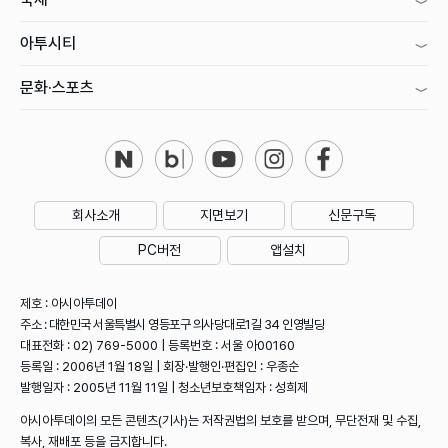
아투시티
문화·스포츠
회사소개
지면보기
신문구독
PC버전
앱설치
제호 : 아시아투데이
주소 : 대한민국 서울특별시 영등포구 의사당대로1길 34 인영빌딩
대표전화 : 02) 769-5000 | 등록번호 : 서울 아00160
등록일 : 2006년 1월 18일 | 회장·발행인·편집인 : 우종순
발행일자 : 2005년 11월 11일 | 청소년보호책임자 : 성희제
아시아투데이의 모든 콘텐츠(기사)는 저작권법의 보호를 받으며, 무단전재 및 수집,
복사, 재배포 등을 금지합니다.