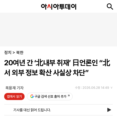
뉴
최
속
정
사
경
국
오
피
아
문
포
스
신
보
치
회
제
제
피
플
투
화
토
니
시
·
정치
언
티
스
>
북한
포
20여년 간 ‘北내부 취재’ 日언론인 “北
츠
서 외부 정보 확산 사실상 차단”
ENGLISH
中
Tiếng
文
Việt
목용재 기자
수정 : 2026.06.28 14:49
앱에서 읽기
구글 검색 선호 출처 추가
지
신
후
제
회
앱
면
문
원
보
사
설
기사를 대신 읽어 드립니다.
보
구
하
24
소
치
기
독
기
시
개