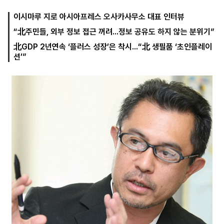
이시마루 지로 아시아프레스 오사카사무소 대표 인터뷰
“北주민들, 외부 정보 접근 꺼려...정보 공유도 하지 않는 분위기”
마
운
대
켓
세
학
北GDP 2년연속 ‘플러스 성장’은 착시...“北 생필품 ‘초인플레이
파
동
션’”
워
문
골
프