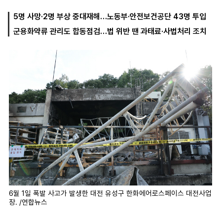
5명 사망·2명 부상 중대재해…노동부·안전보건공단 43명 투입
군용화약류 관리도 합동점검…법 위반 땐 과태료·사법처리 조치
마
운
대
켓
세
학
파
동
워
문
골
프
6월 1일 폭발 사고가 발생한 대전 유성구 한화에어로스페이스 대전사업
장. /연합뉴스