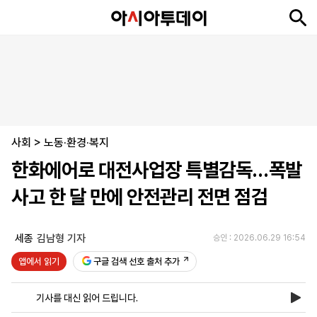
뉴
최
속
정
사
경
국
오
피
아
문
포
스
신
보
치
회
제
제
피
플
투
화
토
니
시
·
사회
언
티
스
>
노동·환경·복지
포
한화에어로 대전사업장 특별감독…폭발
츠
사고 한 달 만에 안전관리 전면 점검
ENGLISH
中
Tiếng
文
Việt
세종
김남형 기자
승인 : 2026.06.29 16:54
앱에서 읽기
구글 검색 선호 출처 추가
지
신
후
제
회
앱
면
문
원
보
사
설
기사를 대신 읽어 드립니다.
보
구
하
24
소
치
기
독
기
시
개