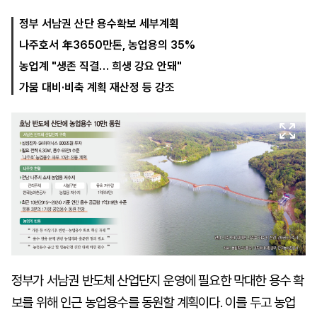
정부 서남권 산단 용수확보 세부계획
나주호서 年3650만톤, 농업용의 35%
마
운
대
켓
세
학
농업계 "생존 직결… 희생 강요 안돼"
파
동
워
문
가뭄 대비·비축 계획 재산정 등 강조
골
프
정부가 서남권 반도체 산업단지 운영에 필요한 막대한 용수 확
보를 위해 인근 농업용수를 동원할 계획이다. 이를 두고 농업