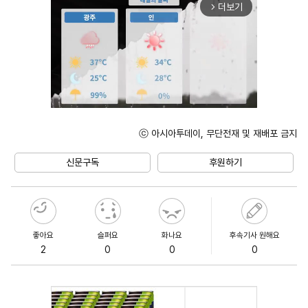
더보기
arrow_forward_ios
ⓒ 아시아투데이, 무단전재 및 재배포 금지
Unmute
신문구독
후원하기
좋아요
슬퍼요
화나요
후속기사 원해요
2
0
0
0