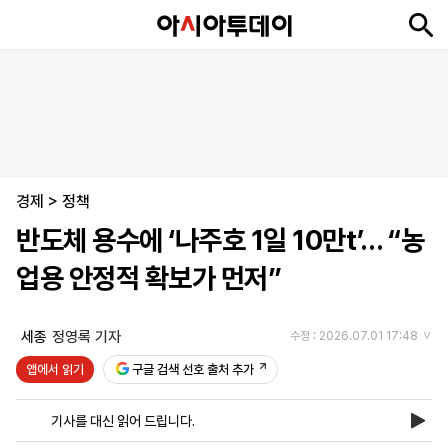
뉴
최
속
정
사
경
국
오
피
아
문
포
스
신
보
치
회
제
제
피
플
투
화
토
니
시
·
경제
언
티
스
>
정책
포
반도체 용수에 ‘나주호 1일 10만t’… “농
츠
업용 안정적 확보가 먼저”
ENGLISH
中
Tiếng
文
Việt
세종
정영록 기자
수정 : 2026.07.01 17:48
앱에서 읽기
구글 검색 선호 출처 추가
지
신
후
제
회
앱
면
문
원
보
사
설
기사를 대신 읽어 드립니다.
보
구
하
24
소
치
기
독
기
시
개