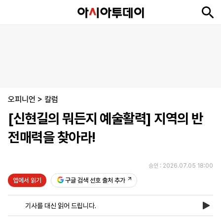
뉴
최
속
정
사
경
국
오
피
아
문
포
스
신
보
치
회
제
제
피
플
투
화
토
니
시
·
오피니언
언
티
스
>
칼럼
포
[신현길의 뭐든지 예술활력] 지역의 반
츠
전매력을 찾아라!
ENGLISH
中
Tiếng
文
Việt
승인 : 2026.07.05 18:00
앱에서 읽기
구글 검색 선호 출처 추가
지
신
후
제
회
앱
면
문
원
보
사
설
기사를 대신 읽어 드립니다.
보
구
하
24
소
치
기
독
기
시
개