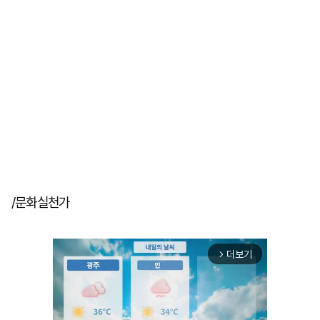
/문화실천가
더보기
arrow_forward_ios