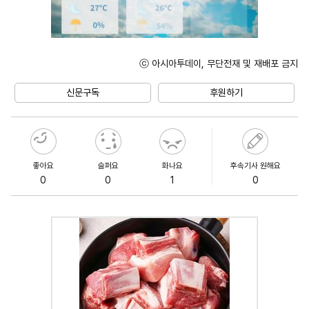
ⓒ 아시아투데이, 무단전재 및 재배포 금지
Unmute
신문구독
후원하기
좋아요
슬퍼요
화나요
후속기사 원해요
0
0
1
0