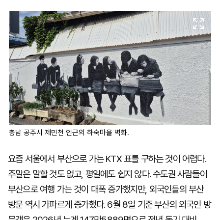
마
운
대
켓
세
학
파
동
워
문
골
프
충남 공주시 제민천 인근의 하숙마을 벽화.
요즘 서울에서 부산으로 가는 KTX 표를 구하는 것이 어렵다.
주말은 말할 것도 없고, 평일에도 쉽지 않다. 수도권 사람들이
부산으로 여행 가는 것이 대폭 증가했지만, 외국인들의 부산
방문 역시 가파르게 증가했다. 6월 8일 기준 부산의 외국인 방
문객은 2026년 누계 147만5889명으로 전년 동기 대비