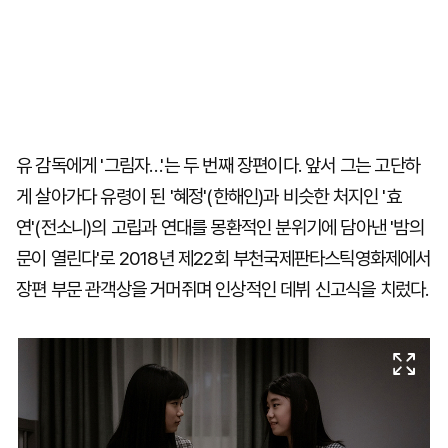
유 감독에게 '그림자…'는 두 번째 장편이다. 앞서 그는 고단하
게 살아가다 유령이 된 '혜정'(한해인)과 비슷한 처지인 '효
연'(전소니)의 고립과 연대를 몽환적인 분위기에 담아낸 '밤의
문이 열린다'로 2018년 제22회 부천국제판타스틱영화제에서
장편 부문 관객상을 거머쥐며 인상적인 데뷔 신고식을 치렀다.