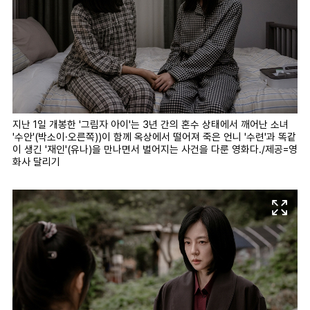
지난 1일 개봉한 '그림자 아이'는 3년 간의 혼수 상태에서 깨어난 소녀
'수안'(박소이·오른쪽))이 함께 옥상에서 떨어져 죽은 언니 '수련'과 똑같
이 생긴 '재인'(유나)을 만나면서 벌어지는 사건을 다룬 영화다./제공=영
화사 달리기