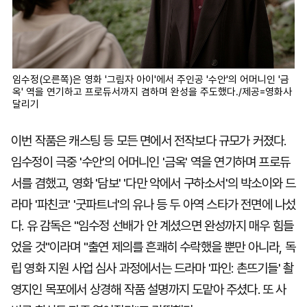
임수정(오른쪽)은 영화 '그림자 아이'에서 주인공 '수안'의 어머니인 '금
옥' 역을 연기하고 프로듀서까지 겸하며 완성을 주도했다./제공=영화사
달리기
이번 작품은 캐스팅 등 모든 면에서 전작보다 규모가 커졌다.
임수정이 극중 '수안'의 어머니인 '금옥' 역을 연기하며 프로듀
서를 겸했고, 영화 '담보' '다만 악에서 구하소서'의 박소이와 드
라마 '파친코' '굿파트너'의 유나 등 두 아역 스타가 전면에 나섰
다. 유 감독은 "임수정 선배가 안 계셨으면 완성까지 매우 힘들
었을 것"이라며 "출연 제의를 흔쾌히 수락했을 뿐만 아니라, 독
립 영화 지원 사업 심사 과정에서는 드라마 '파인: 촌뜨기들' 촬
영지인 목포에서 상경해 작품 설명까지 도맡아 주셨다. 또 사