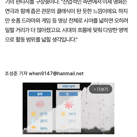
기의 판타지를 구상중이다. "산업적인 측면에서 이제 영화는
연극과 함께 좁은 관문의 클래식이 돤 듯한 느낌이에요. 하지
만 숏폼 드라마와 게임 등 영상 전체로 시야를 넓히면 오히려
일할 거리가 더 많아졌고요. 시대의 흐름에 맞춰 다양한 영역
으로 활동 범위를 넓힐 생각입니다."
조성준 기자
when9147@hanmail.net
더보기
arrow_forward_ios