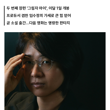
두 번째 장편 '그림자 아이', 이달 1일 개봉
프로듀서 겸한 임수정의 가세로 큰 힘 얻어
마
운
대
켓
세
학
곧 소설 출간…다음 영화는 명랑한 판타지
파
동
워
문
골
프