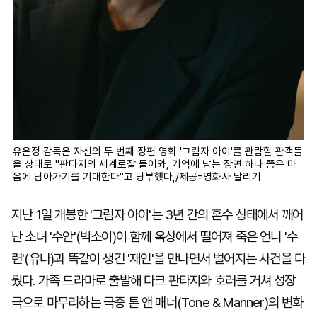
유은정 감독은 자신의 두 번째 장편 영화 '그림자 아이'를 관람할 관객들
을 상대로 "판타지의 세계로잘 들어와, 기억에 남는 장면 하나 쯤은 마
음에 담아가기를 기대한다"고 당부했다,/제공=영화사 달리기
지난 1일 개봉한 '그림자 아이'는 3년 간의 혼수 상태에서 깨어
난 소녀 '수안'(박소이)이 함께 옥상에서 떨어져 죽은 언니 '수
련'(유나)과 똑같이 생긴 '재인'을 만나면서 벌어지는 사건을 다
뤘다. 가족 드라마로 출발해 다크 판타지와 호러를 거쳐 성장
극으로 마무리하는 극중 톤 앤 매너(Tone & Manner)의 변화