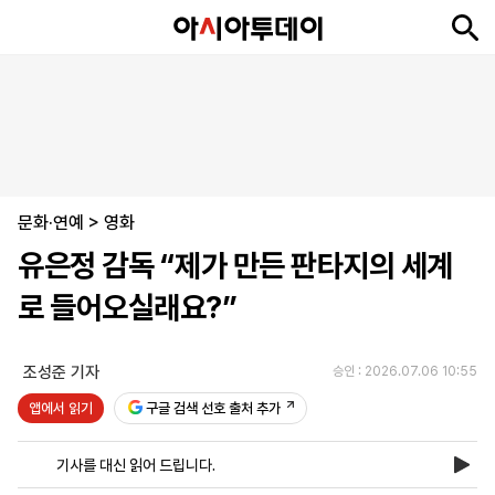
뉴
최
속
정
사
경
국
오
피
아
문
포
스
신
보
치
회
제
제
피
플
투
화
토
니
시
·
문화·연예
언
티
스
>
영화
포
유은정 감독 “제가 만든 판타지의 세계
츠
로 들어오실래요?”
ENGLISH
中
Tiếng
文
Việt
조성준 기자
승인 : 2026.07.06 10:55
앱에서 읽기
구글 검색 선호 출처 추가
지
신
후
제
회
앱
면
문
원
보
사
설
기사를 대신 읽어 드립니다.
보
구
하
24
소
치
기
독
기
시
개