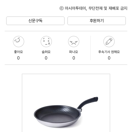
ⓒ 아시아투데이, 무단전재 및 재배포 금지
Unmute
신문구독
후원하기
좋아요
슬퍼요
화나요
후속기사 원해요
0
0
0
0