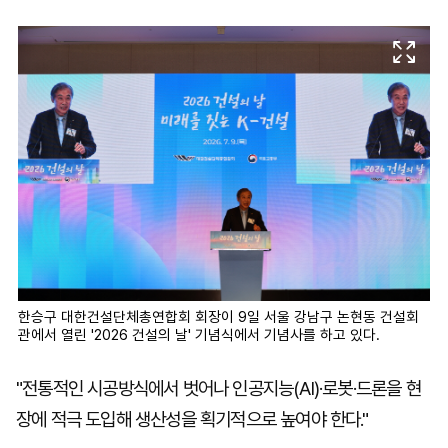
마
운
대
켓
세
학
파
동
워
문
골
프
한승구 대한건설단체총연합회 회장이 9일 서울 강남구 논현동 건설회
관에서 열린 '2026 건설의 날' 기념식에서 기념사를 하고 있다.
"전통적인 시공방식에서 벗어나 인공지능(AI)·로봇·드론을 현
장에 적극 도입해 생산성을 획기적으로 높여야 한다."