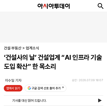
뉴
최
속
정
사
경
국
오
피
아
문
포
스
신
보
치
회
제
제
피
플
투
화
토
니
시
·
건설·부동산
언
티
스
>
업계소식
포
‘건설사의 날’ 건설업계 “AI 인프라 기술
츠
도입 확산” 한 목소리
ENGLISH
中
Tiếng
文
Việt
이수일 기자
승인 : 2026.07.09 18:07
앱에서 읽기
구글 검색 선호 출처 추가
지
신
후
제
회
앱
면
문
원
보
사
설
기사를 대신 읽어 드립니다.
보
구
하
24
소
치
기
독
기
시
개