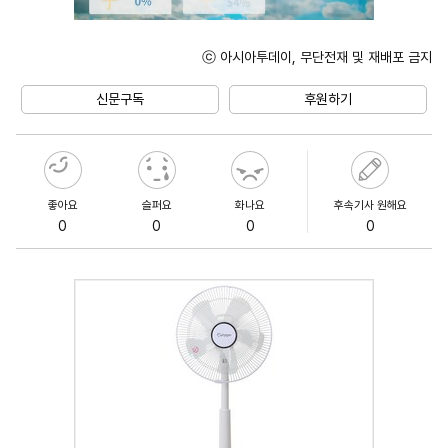
ⓒ 아시아투데이, 무단전재 및 재배포 금지
Unmute
신문구독
후원하기
좋아요
슬퍼요
화나요
후속기사 원해요
0
0
0
0