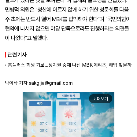
필요가 있다는 것을 보여준다"며 법제화 필요성을 언급했다.
민병덕 의원은 "청산에 이르지 않게 하기 위한 청문회를 다음
주 초에는 반드시 열어 MBK를 압박해야 한다"며 "국민의힘이
협의에 나서지 않으면 야당 단독으로라도 진행하자는 의견들
이 나왔다"고 말했다.
관련기사
홈플러스 회생 기로…정치권 중재 나선 MBK·메리츠, 해법 찾을까
박이삭 기자
sakgija@gmail.com
더보기
arrow_forward_ios