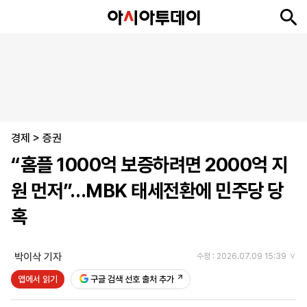
뉴
최
속
정
사
경
국
오
피
아
문
포
스
신
보
치
회
제
제
피
플
투
화
토
니
시
·
경제
언
티
스
>
증권
포
“홈플 1000억 보증하려면 2000억 지
츠
원 먼저”…MBK 태세전환에 민주당 당
ENGLISH
中
Tiếng
혹
文
Việt
박이삭 기자
수정 : 2026.07.09 15:39
지
신
후
제
회
앱
앱에서 읽기
구글 검색 선호 출처 추가
면
문
원
보
사
설
보
구
하
24
소
치
기
독
기
시
개