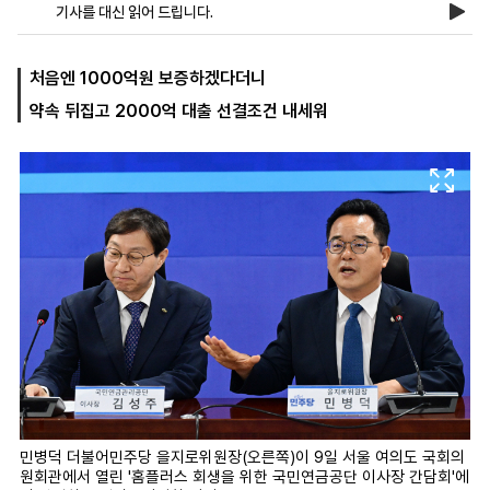
기사를 대신 읽어 드립니다.
마
운
대
처음엔 1000억원 보증하겠다더니
켓
세
학
약속 뒤집고 2000억 대출 선결조건 내세워
파
동
워
문
골
프
민병덕 더불어민주당 을지로위원장(오른쪽)이 9일 서울 여의도 국회의
원회관에서 열린 '홈플러스 회생을 위한 국민연금공단 이사장 간담회'에