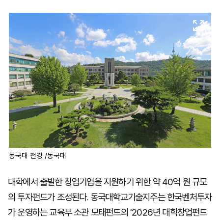
마
운
대
켓
세
학
파
동
워
문
골
프
동국대 전경 /동국대
대학에서 출발한 창업기업을 지원하기 위한 약 40억 원 규모
의 투자펀드가 조성된다. 동국대학교기술지주는 한국벤처투자
가 운영하는 교육부 소관 모태펀드의 '2026년 대학창업펀드