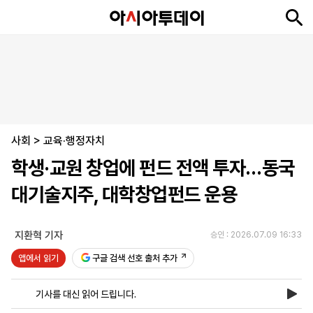
뉴
최
속
정
사
경
국
오
피
아
문
포
스
신
보
치
회
제
제
피
플
투
화
토
니
시
·
사회
언
티
스
>
교육·행정자치
포
학생·교원 창업에 펀드 전액 투자…동국
츠
대기술지주, 대학창업펀드 운용
ENGLISH
中
Tiếng
文
Việt
지환혁 기자
승인 : 2026.07.09 16:33
앱에서 읽기
구글 검색 선호 출처 추가
지
신
후
제
회
앱
면
문
원
보
사
설
기사를 대신 읽어 드립니다.
보
구
하
24
소
치
기
독
기
시
개