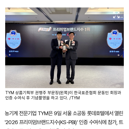
마
운
대
켓
세
학
파
동
워
문
골
프
TYM 상품기획부 권행주 부문장(왼쪽)이 한국표준협회 문동민 회장과
인증 수여식 후 기념촬영을 하고 있다. /TYM
농기계 전문기업 TYM은 9일 서울 소공동 롯데호텔에서 열린
'2026 프리미엄브랜드지수(KS-PBI)' 인증 수여식에 참가, 트