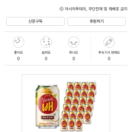
ⓒ 아시아투데이, 무단전재 및 재배포 금지
Unmute
신문구독
후원하기
좋아요
슬퍼요
화나요
후속기사 원해요
0
0
0
0