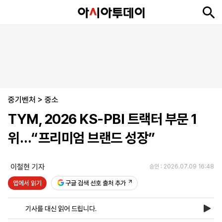
뉴
최
속
정
사
경
국
오
피
아
문
포
스
신
보
치
회
제
제
피
플
투
화
토
니
시
·
중기벤처
언
티
스
>
중소
포
TYM, 2026 KS-PBI 트랙터 부문 1
츠
위…“프리미엄 브랜드 성장”
ENGLISH
中
Tiếng
文
Việt
이철현 기자
승인 : 2026.07.09 16:48
앱에서 읽기
구글 검색 선호 출처 추가
지
신
후
제
회
앱
면
문
원
보
사
설
기사를 대신 읽어 드립니다.
보
구
하
24
소
치
기
독
기
시
개