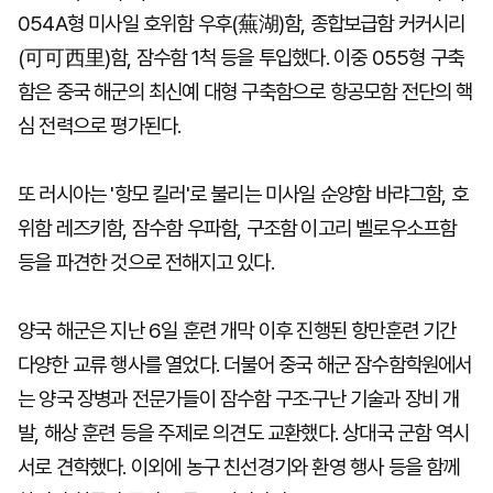
054A형 미사일 호위함 우후(蕪湖)함, 종합보급함 커커시리
(可可西里)함, 잠수함 1척 등을 투입했다. 이중 055형 구축
함은 중국 해군의 최신예 대형 구축함으로 항공모함 전단의 핵
심 전력으로 평가된다.
또 러시아는 '항모 킬러'로 불리는 미사일 순양함 바랴그함, 호
위함 레즈키함, 잠수함 우파함, 구조함 이고리 벨로우소프함
등을 파견한 것으로 전해지고 있다.
양국 해군은 지난 6일 훈련 개막 이후 진행된 항만훈련 기간
다양한 교류 행사를 열었다. 더불어 중국 해군 잠수함학원에서
는 양국 장병과 전문가들이 잠수함 구조·구난 기술과 장비 개
발, 해상 훈련 등을 주제로 의견도 교환했다. 상대국 군함 역시
서로 견학했다. 이외에 농구 친선경기와 환영 행사 등을 함께