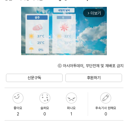
더보기
arrow_forward_ios
ⓒ 아시아투데이, 무단전재 및 재배포 금지
Mute
신문구독
후원하기
좋아요
슬퍼요
화나요
후속기사 원해요
2
0
1
0