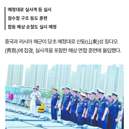
예정대로 실사격 등 실시
잠수함 구조 등도 훈련
마
운
대
켓
세
학
합동 해상 순찰도 실시 예정
파
동
워
문
골
중국과 러시아 해군이 당초 예정대로 산둥(山東)성 칭다오
프
(靑島)에 집결, 실사격을 포함한 해상 연합 훈련에 돌입했다.