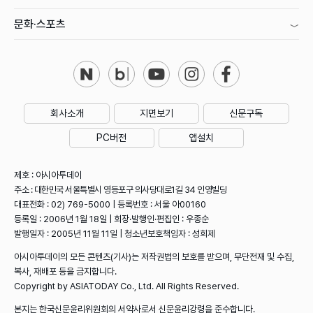
문화·스포츠
회사소개
지면보기
신문구독
PC버전
앱설치
제호 : 아시아투데이
주소 : 대한민국 서울특별시 영등포구 의사당대로1길 34 인영빌딩
대표전화 : 02) 769-5000 | 등록번호 : 서울 아00160
등록일 : 2006년 1월 18일 | 회장·발행인·편집인 : 우종순
발행일자 : 2005년 11월 11일 | 청소년보호책임자 : 성희제
아시아투데이의 모든 콘텐츠(기사)는 저작권법의 보호를 받으며, 무단전재 및 수집,
복사, 재배포 등을 금지합니다.
Copyright by ASIATODAY Co., Ltd. All Rights Reserved.
본지는 한국신문윤리위원회의 서약사로서 신문윤리강령을 준수합니다.