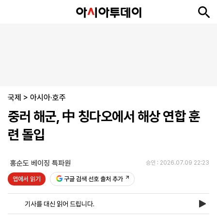
뉴
최
속
정
사
경
국
오
피
아
문
포
스
신
보
치
회
제
제
피
플
투
화
토
니
시
·
국제
언
티
스
>
아시아·호주
포
중러 해군, 中 칭다오에서 해상 연합 훈
츠
련 돌입
ENGLISH
中
Tiếng
文
Việt
홍순도 베이징 특파원
승인 : 2026.07.09 22:23
앱에서 읽기
구글 검색 선호 출처 추가
지
신
후
제
회
앱
면
문
원
보
사
설
기사를 대신 읽어 드립니다.
보
구
하
24
소
치
기
독
기
시
개