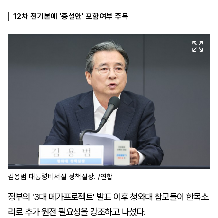
12차 전기본에 '증설안' 포함여부 주목
마
운
대
켓
세
학
파
동
워
문
골
프
김용범 대통령비서실 정책실장. /연합
정부의 '3대 메가프로젝트' 발표 이후 청와대 참모들이 한목소
리로 추가 원전 필요성을 강조하고 나섰다.