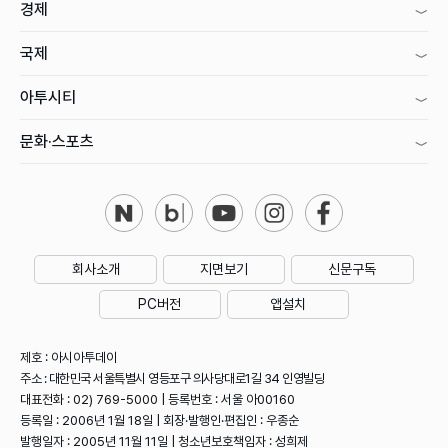
경제
국제
아투시티
문화·스포츠
회사소개
지면보기
신문구독
PC버전
앱설치
제호 : 아시아투데이
주소 : 대한민국 서울특별시 영등포구 의사당대로1길 34 인영빌딩
대표전화 : 02) 769-5000 | 등록번호 : 서울 아00160
등록일 : 2006년 1월 18일 | 회장·발행인·편집인 : 우종순
발행일자 : 2005년 11월 11일 | 청소년보호책임자 : 성희제