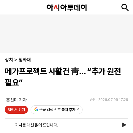
뉴
최
속
정
사
경
국
오
피
아
문
포
스
신
보
치
회
제
제
피
플
투
화
토
니
시
·
정치
언
티
스
>
청와대
포
메가프로젝트 사활건 靑… “추가 원전
츠
필요”
ENGLISH
中
Tiếng
文
Việt
홍선미 기자
승인 : 2026.07.09 17:29
앱에서 읽기
구글 검색 선호 출처 추가
지
신
후
제
회
앱
면
문
원
보
사
설
기사를 대신 읽어 드립니다.
보
구
하
24
소
치
기
독
기
시
개