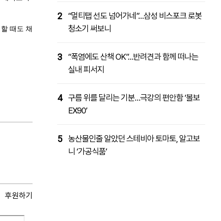
2
“멀티탭 선도 넘어가네”…삼성 비스포크 로봇
청소기 써보니
 할 때도 채
3
“폭염에도 산책 OK”…반려견과 함께 떠나는
실내 피서지
4
구름 위를 달리는 기분…극강의 편안함 ‘볼보
EX90’
5
농산물인줄 알았던 스테비아 토마토, 알고보
니 ‘가공식품’
후원하기