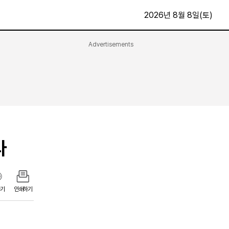
2026년 8월 8일(토)
Advertisements
문화·스포츠
최신
전체
방송
지면보기
가요
구독신청
영화
First Edition
문화
라
후원하기
카
종교
제보24시
스포츠
알립니다
여행
기
인쇄하기