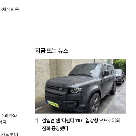
면
·
채식만두
지금 뜨는 뉴스
식주의자와
1
선입견 깬 ‘디펜더 110’…일상형 오프로더의
이다.
진화 증명했다
 채식코너