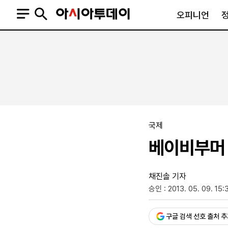
오피니언
오피니언
정치
사회
사설
정치일반
사회일반
칼럼·기고
청와대
사건·사고
기자의 눈
국회·정당
법원·검찰
피플
북한
교육·행정
국제
외교
노동·복지·환경
베이비부머 
국방
보건·의학
정부
채진솔 기자
승인 : 2013. 05. 09. 15:
구글 검색 선호 출처 
SNS
뉴스스탠드
네이버블로그
아투TV(유튜브)
페이스북