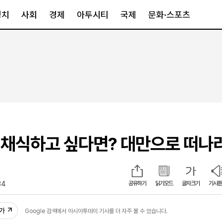
정치
사회
경제
아투시티
국제
문화·스포츠
경제
아투시티
국제
경제일반
종합
세계일반
정책
메트로
아시아·호주
금융·증권
경기·인천
북미
산업
세종·충청
중남미
IT·과학
영남
유럽
채식하고 싶다면? 대만으로 떠나
부동산
호남
중동·아프리
유통
강원
중기·벤처
제주
34
공유하기
읽기모드
글자크기
기사듣
추가
Google 검색에서 아시아투데이 기사를 더 자주 볼 수 있습니다.
인스타그램