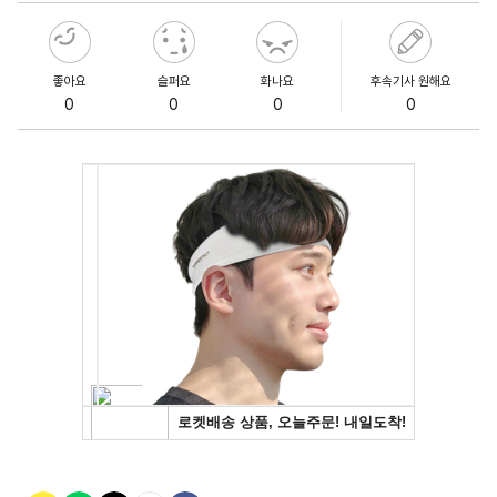
좋아요
슬퍼요
화나요
후속기사 원해요
0
0
0
0