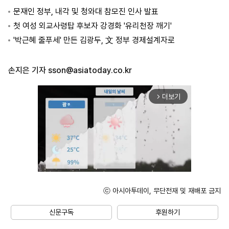
문재인 정부, 내각 및 청와대 참모진 인사 발표
첫 여성 외교사령탑 후보자 강경화 '유리천장 깨기'
'박근혜 줄푸세' 만든 김광두, 文 정부 경제설계자로
손지은 기자
sson@asiatoday.co.kr
더보기
arrow_forward_ios
ⓒ 아시아투데이, 무단전재 및 재배포 금지
Mute
신문구독
후원하기