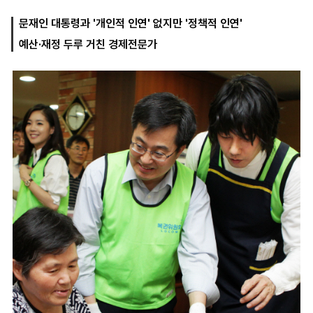
문재인 대통령과 '개인적 인연' 없지만 '정책적 인연'
예산·재정 두루 거친 경제전문가
마
운
대
켓
세
학
파
동
워
문
골
프