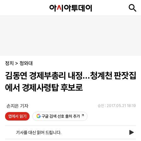
뉴
최
속
정
사
경
국
오
피
아
문
포
스
신
보
치
회
제
제
피
플
투
화
토
니
시
·
정치
언
티
스
>
청와대
포
김동연 경제부총리 내정…청계천 판잣집
츠
에서 경제사령탑 후보로
ENGLISH
中
Tiếng
文
Việt
손지은 기자
승인 : 2017.05.21 18:19
앱에서 읽기
구글 검색 선호 출처 추가
지
신
후
제
회
앱
면
문
원
보
사
설
기사를 대신 읽어 드립니다.
보
구
하
24
소
치
기
독
기
시
개