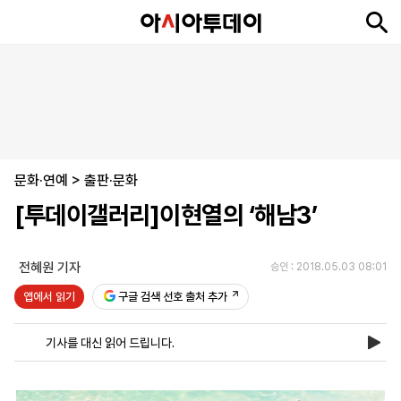
뉴
최
속
정
사
경
국
오
피
아
문
포
스
신
보
치
회
제
제
피
플
투
화
토
니
시
·
문화·연예
언
티
스
>
출판·문화
포
[투데이갤러리]이현열의 ‘해남3’
츠
전혜원 기자
승인 : 2018.05.03 08:01
ENGLISH
中
Tiếng
文
Việt
앱에서 읽기
구글 검색 선호 출처 추가
기사를 대신 읽어 드립니다.
지
신
후
제
회
앱
면
문
원
보
사
설
보
구
하
24
소
치
기
독
기
시
개