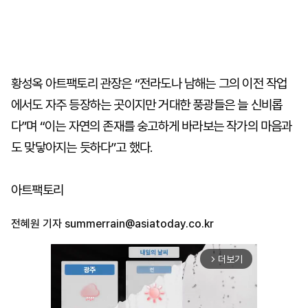
황성옥 아트팩토리 관장은 “전라도나 남해는 그의 이전 작업
에서도 자주 등장하는 곳이지만 거대한 풍광들은 늘 신비롭
다”며 “이는 자연의 존재를 숭고하게 바라보는 작가의 마음과
도 맞닿아지는 듯하다”고 했다.
아트팩토리
전혜원 기자
summerrain@asiatoday.co.kr
더보기
arrow_forward_ios