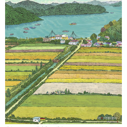
마
운
대
켓
세
학
파
동
워
문
골
프