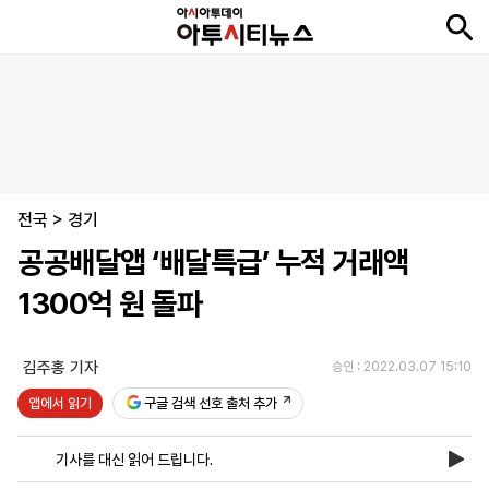
뉴
최
속
정
사
경
국
오
피
아
문
포
스
신
보
치
회
제
제
피
플
투
화
토
니
시
·
전국
언
티
스
>
경기
포
공공배달앱 ‘배달특급’ 누적 거래액
츠
1300억 원 돌파
ENGLISH
中
Tiếng
文
Việt
김주홍 기자
승인 : 2022.03.07 15:10
앱에서 읽기
구글 검색 선호 출처 추가
지
신
후
제
회
앱
면
문
원
보
사
설
기사를 대신 읽어 드립니다.
보
구
하
24
소
치
기
독
기
시
개