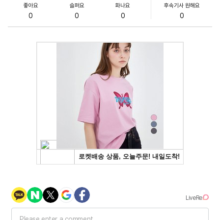
좋아요
슬퍼요
화나요
후속기사 원해요
0
0
0
0