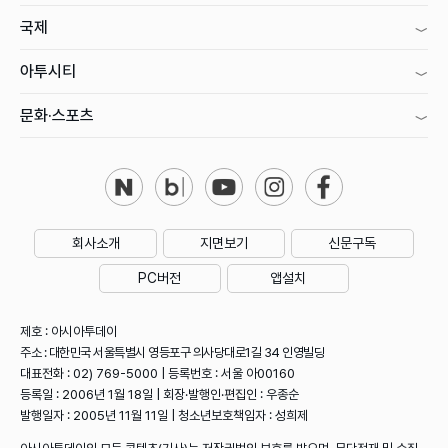
국제
아투시티
문화·스포츠
회사소개
지면보기
신문구독
PC버전
앱설치
제호 : 아시아투데이
주소 : 대한민국 서울특별시 영등포구 의사당대로1길 34 인영빌딩
대표전화 : 02) 769-5000 | 등록번호 : 서울 아00160
등록일 : 2006년 1월 18일 | 회장·발행인·편집인 : 우종순
발행일자 : 2005년 11월 11일 | 청소년보호책임자 : 성희제