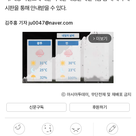
시판을 통해 안내받을 수 있다.
김주홍 기자
ju0047@naver.com
더보기
arrow_forward_ios
ⓒ 아시아투데이, 무단전재 및 재배포 금지
Unmute
신문구독
후원하기