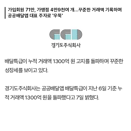
가입회원 71만, 가맹점 4만9천여 개…꾸준한 거래액 기록하며
공공배달앱 대표 주자로 '우뚝'
마
운
대
켓
세
학
파
동
워
문
골
프
배달특급이 누적 거래액 1300억 원 고지를 돌파하며 꾸준한
성장세를 보이고 있다.
경기도주식회사는 공공배달앱 배달특급이 지난 6일 기준 누
적 거래액 1300억 원을 돌파했다고 7일 밝혔다.