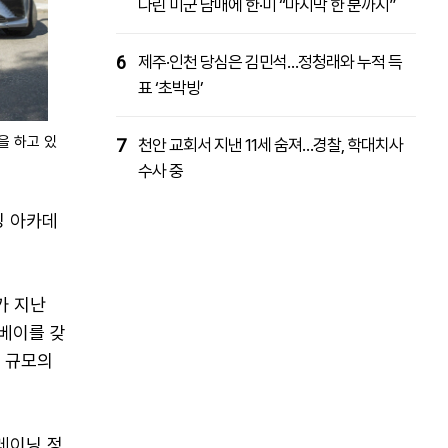
다린 미군 남매에 한·미 “마지막 한 분까지”
6
제주·인천 당심은 김민석…정청래와 누적 득
표 ‘초박빙’
을 하고 있
7
천안 교회서 지낸 11세 숨져…경찰, 학대치사
수사 중
닝 아카데
가 지난
크베이를 갖
석 규모의
레이닝 정