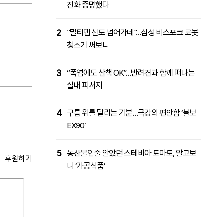
진화 증명했다
2
“멀티탭 선도 넘어가네”…삼성 비스포크 로봇
청소기 써보니
3
“폭염에도 산책 OK”…반려견과 함께 떠나는
실내 피서지
4
구름 위를 달리는 기분…극강의 편안함 ‘볼보
EX90’
5
농산물인줄 알았던 스테비아 토마토, 알고보
후원하기
니 ‘가공식품’