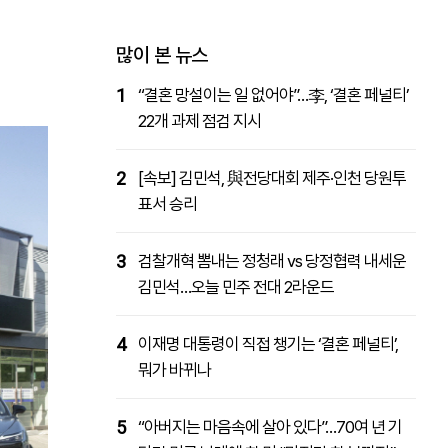
패밀리사이트
마켓파워
아투TV
대학동문골프최강전
많이 본 뉴스
1
“결혼 망설이는 일 없어야”…李, ‘결혼 페널티’
22개 과제 점검 지시
2
[속보] 김민석, 與전당대회 제주·인천 당원투
표서 승리
3
검찰개혁 뽐내는 정청래 vs 당정협력 내세운
김민석…오늘 민주 전대 2라운드
4
이재명 대통령이 직접 챙기는 ‘결혼 페널티’,
뭐가 바뀌나
5
“아버지는 마음속에 살아 있다”…70여 년 기