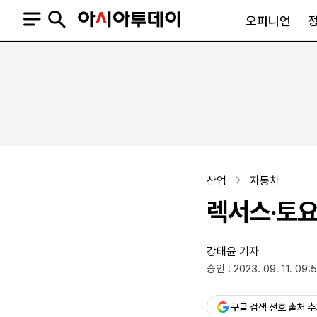
오피니언
오피니언
정치
사회
사설
정치일반
사회일반
칼럼·기고
청와대
사건·사고
기자의 눈
국회·정당
법원·검찰
피플
북한
교육·행정
산업
자동차
외교
노동·복지·환경
렉서스·토요
국방
보건·의학
정부
강태윤 기자
승인 : 2023. 09. 11. 09:
SNS
뉴스스탠드
네이버블로그
아투TV(유튜브)
페이스북
구글 검색 선호 출처 