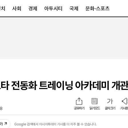
정치
사회
경제
아투시티
국제
문화·스포츠
경제
아투시티
국제
경제일반
종합
세계일반
정책
메트로
아시아·호주
금융·증권
경기·인천
북미
산업
세종·충청
중남미
IT·과학
영남
유럽
타 전동화 트레이닝 아카데미 개
부동산
호남
중동·아프리
유통
강원
중기·벤처
제주
58
공유하기
읽기모드
글자크기
기사듣
인스타그램
추가
Google 검색에서 아시아투데이 기사를 더 자주 볼 수 있습니다.