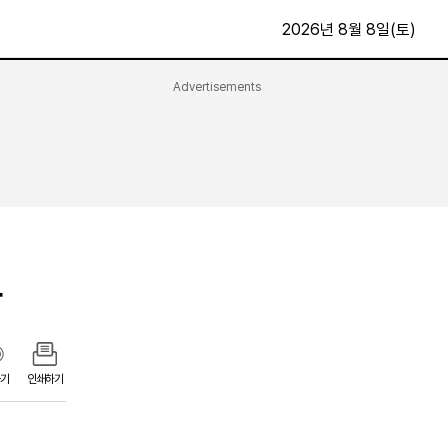
2026년 8월 8일(토)
Advertisements
문화·스포츠
최신
전체
방송
지면보기
가요
구독신청
영화
First Edition
문화
후원하기
관
카
종교
제보24시
스포츠
알립니다
여행
기
인쇄하기