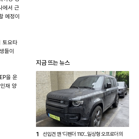
사에서 근
할 예정이
이 토요타
학생들이
지금 뜨는 뉴스
EP을 운
 인재 양
1
선입견 깬 ‘디펜더 110’…일상형 오프로더의