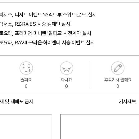
렉서스, 디저트 이벤트 '커넥트투 스위트 로드' 실시
렉서스, RZ·RX·ES 시승 캠페인 실시
토요타, 프리미엄 미니밴 '알파드' 사전계약 실시
토요타, RAV4·크라운·하이랜더 시승 이벤트 실시
슬퍼요
화나요
후속기사 원해요
0
0
0
재 및 재배포 금지
기사제보