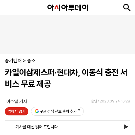
뉴
최
속
정
사
경
국
오
피
아
문
포
스
신
보
치
회
제
제
피
플
투
화
토
니
시
·
중기벤처
언
티
스
>
중소
포
카일이삼제스퍼·현대차, 이동식 충전 서
츠
비스 무료 제공
ENGLISH
中
Tiếng
文
Việt
이수일 기자
승인 : 2023.09.24 16:28
앱에서 읽기
구글 검색 선호 출처 추가
지
신
후
제
회
앱
면
문
원
보
사
설
기사를 대신 읽어 드립니다.
보
구
하
24
소
치
기
독
기
시
개