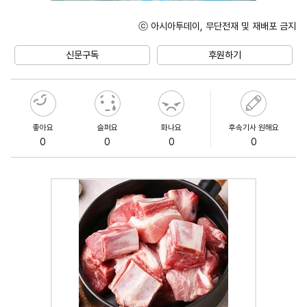
ⓒ 아시아투데이, 무단전재 및 재배포 금지
Unmute
신문구독
후원하기
좋아요
슬퍼요
화나요
후속기사 원해요
0
0
0
0