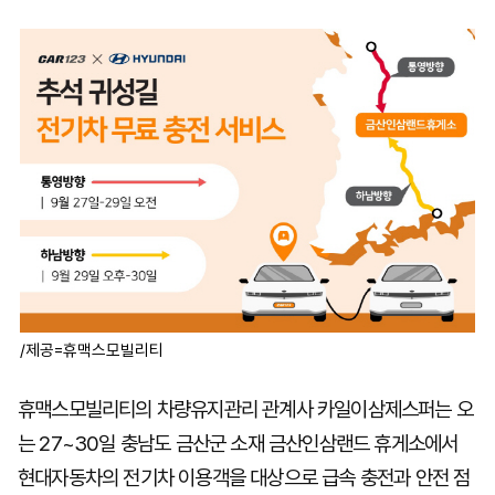
마
운
대
켓
세
학
파
동
워
문
골
프
/제공=휴맥스모빌리티
휴맥스모빌리티의 차량유지관리 관계사 카일이삼제스퍼는 오
는 27~30일 충남도 금산군 소재 금산인삼랜드 휴게소에서
현대자동차의 전기차 이용객을 대상으로 급속 충전과 안전 점