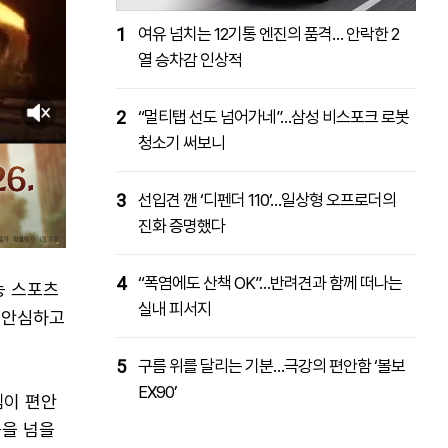
1
여유 넘치는 12기통 엔진의 품격… 안락한 2
열 승차감 인상적
2
“멀티탭 선도 넘어가네”…삼성 비스포크 로봇
청소기 써보니
3
선입견 깬 ‘디펜더 110’…일상형 오프로더의
진화 증명했다
4
“폭염에도 산책 OK”…반려견과 함께 떠나는
능 스포츠
실내 피서지
가 안심하고
5
구름 위를 달리는 기분…극강의 편안함 ‘볼보
EX90’
템이 편안
등을 넘을