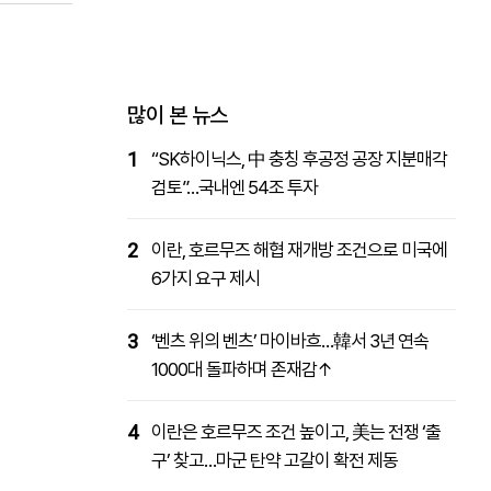
패밀리사이트
마켓파워
아투TV
대학동문골프최강전
많이 본 뉴스
1
“SK하이닉스, 中 충칭 후공정 공장 지분매각
검토”…국내엔 54조 투자
2
이란, 호르무즈 해협 재개방 조건으로 미국에
6가지 요구 제시
3
‘벤츠 위의 벤츠’ 마이바흐…韓서 3년 연속
1000대 돌파하며 존재감↑
4
이란은 호르무즈 조건 높이고, 美는 전쟁 ‘출
구’ 찾고…마군 탄약 고갈이 확전 제동