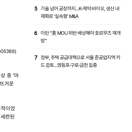
5
기술 넘어 공장까지…K-제약·바이오, 생산 내
재화로 ‘실속형’ M&A
6
이란 “美 MOU 위반 배상해야 호르무즈 재개
방”
05389)
7
정부, 주택 공급대책으로 서울 준공업지역 카
드 검토…영등포·구로·금천 집중
상 중 '마
 뜨거운
혹적이었
 세련된