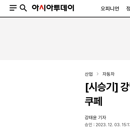
오피니언
오피니언
정치
사회
사설
정치일반
사회일반
칼럼·기고
청와대
사건·사고
기자의 눈
국회·정당
법원·검찰
피플
북한
교육·행정
산업
자동차
외교
노동·복지·환경
[시승기] 
국방
보건·의학
정부
쿠페
강태윤 기자
SNS
승인 : 2023. 12. 03. 15:1
뉴스스탠드
네이버블로그
아투TV(유튜브)
페이스북