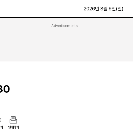
2026년 8월 9일(일)
Advertisements
문화·스포츠
최신
전체
방송
지면보기
가요
구독신청
영화
First Edition
문화
후원하기
80
카
종교
제보24시
스포츠
알립니다
여행
기
인쇄하기