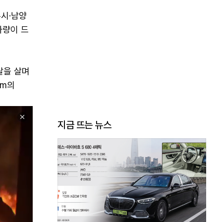
주시·남양
차량이 드
달을 살며
·m의
지금 뜨는 뉴스