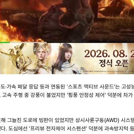
도·가속 페달 응답 등과 연동된 '스포츠 액티브 사운드'는 고성
 고속 주행 중 강풍이 불었지만 '횡풍 안정성 제어' 덕분에 차
인해 그늘진 도로에 빙판이 있었지만 상시사륜구동(AWD) 시스
다. 도심에선 '프리뷰 전자제어 서스펜션' 덕분에 과속방지턱 