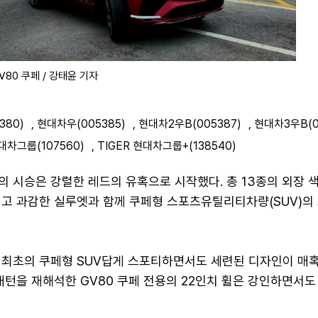
80 쿠페 / 강태윤 기자
380)
,
현대차우(005385)
,
현대차2우B(005387)
,
현대차3우B(0
대차그룹(107560)
,
TIGER 현대차그룹+(138540)
의 시승은 강렬한 레드의 유혹으로 시작했다. 총 13종의 외장 색
이고 과감한 실루엣과 함께 쿠페형 스포츠유틸리티차량(SUV)의
드 최초의 쿠페형 SUV답게 스포티하면서도 세련된 디자인이 매
패턴을 재해석한 GV80 쿠페 전용의 22인치 휠은 강인하면서도