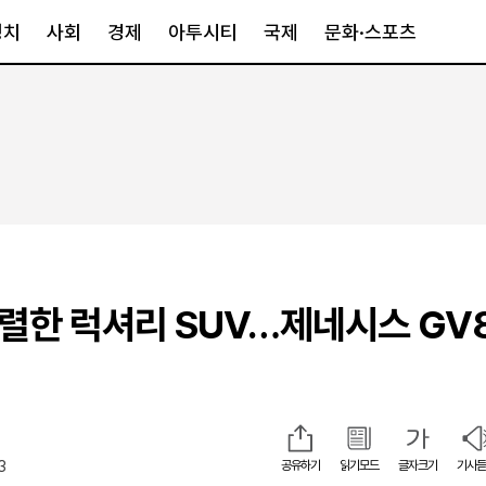
정치
사회
경제
아투시티
국제
문화·스포츠
경제
아투시티
국제
경제일반
종합
세계일반
정책
메트로
아시아·호주
금융·증권
경기·인천
북미
산업
세종·충청
중남미
IT·과학
영남
유럽
강렬한 럭셔리 SUV…제네시스 GV
부동산
호남
중동·아프리
유통
강원
중기·벤처
제주
3
공유하기
읽기모드
글자크기
기사듣
인스타그램