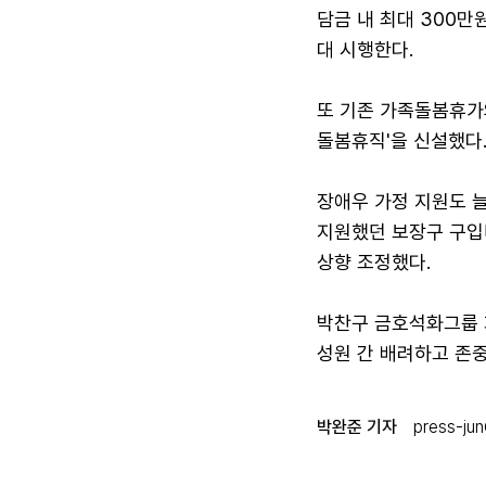
담금 내 최대 300만
대 시행한다.
또 기존 가족돌봄휴가
돌봄휴직'을 신설했다
장애우 가정 지원도 늘
지원했던 보장구 구입
상향 조정했다.
박찬구 금호석화그룹 
성원 간 배려하고 존중
박완준 기자
press-jun