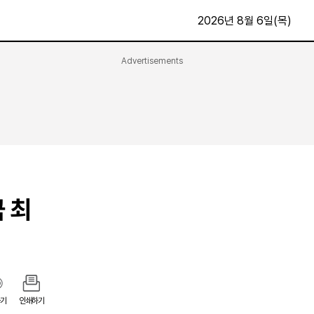
2026년 8월 6일(목)
Advertisements
문화·스포츠
최신
전체
방송
지면보기
가요
구독신청
영화
First Edition
문화
후원하기
 최
카
종교
제보24시
스포츠
알립니다
여행
기
인쇄하기