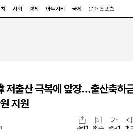
정치
사회
경제
아투시티
국제
문화·스포츠
경제
아투시티
국제
경제일반
종합
세계일반
정책
메트로
아시아·호주
금융·증권
경기·인천
북미
산업
세종·충청
중남미
IT·과학
영남
유럽
韓 저출산 극복에 앞장…출산축하금
부동산
호남
중동·아프리
유통
강원
만원 지원
중기·벤처
제주
16
공유하기
읽기모드
글자크기
기사듣
인스타그램