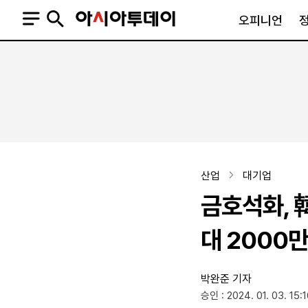
오피니언
오피니언
정치
사회
사설
정치일반
사회일반
칼럼·기고
청와대
사건·사고
기자의 눈
국회·정당
법원·검찰
피플
북한
교육·행정
산업
대기업
외교
노동·복지·환경
금호석화, 
국방
보건·의학
정부
대 2000
박완준 기자
SNS
승인 : 2024. 01. 03. 15:
뉴스스탠드
네이버블로그
아투TV(유튜브)
페이스북