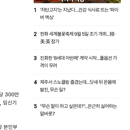
1
‘저탄고지’는 지났다…건강 식사로 뜨는 ‘파이
버 맥싱’
2
한화 세계불꽃축제 9월 5일 조기 개최…韓·
美·英 참가
3
진화한 ‘8세대 아반떼’ 계약 시작…풀옵션 가
격이 무려
4
제주서 스노클링 즐겼는데…닷새 뒤 온몸에
발진, 무슨 일?
당 300만
, 임신기
5
“무슨 말이 하고 싶은데?”…은근히 싫어하는
말버릇7
당 본인부