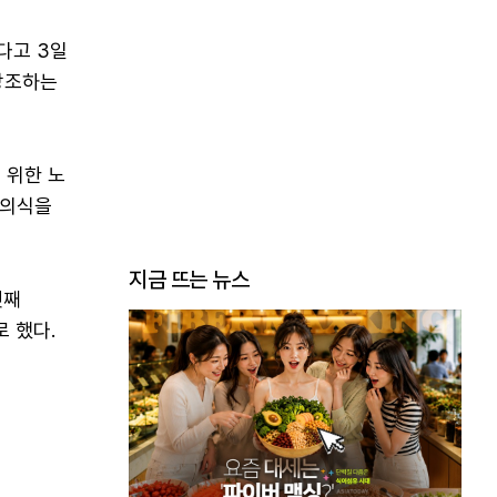
다고 3일
강조하는
 위한 노
 의식을
지금 뜨는 뉴스
넷째
 했다.