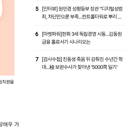
5
[인터뷰] 원민경 성평등부 장관 “디지털성범
죄, 차단만으론 부족…컨트롤타워로 뿌리 뽑
을 것”
6
[마켓파워]한화 3세 독립경영 시동…김동원
금융 홀로서기 시나리오는
7
[검사수첩] 친동생 죽음 뒤 감춰진 수년간 학
대…檢 보완수사가 찾아낸 ‘5000쪽 일기’
 임직원을
장애우 가