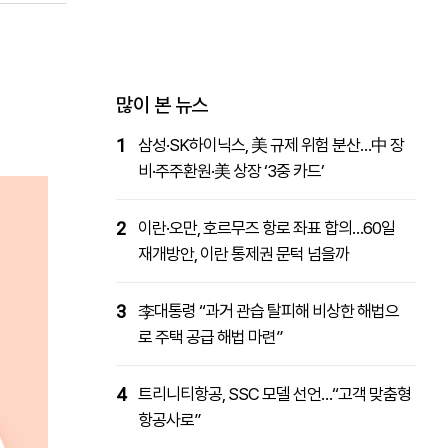
패밀리사이트
마켓파워
아투TV
대학동문골프최강전
많이 본 뉴스
1
삼성·SK하이닉스, 美 규제 위험 분산…中 장
비·주주환원·美 상장 ‘3중 카드’
2
이란·오만, 호르무즈 항로 좌표 합의…60일
재개방안, 이란 통제권 문턱 넘을까
3
李대통령 “과거 관습 탈피해 비상한 해법으
로 주택 공급 해법 마련”
4
트리니티항공, SSC 모델 선언…“고객 맞춤형
항공사로”