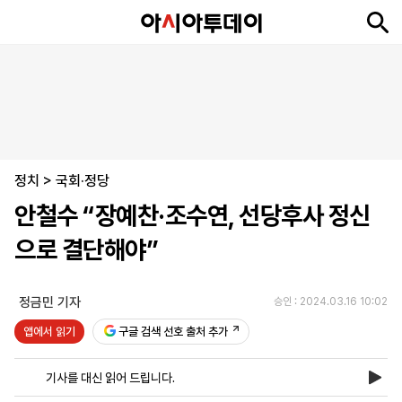
뉴
최
속
정
사
경
국
오
피
아
문
포
스
신
보
치
회
제
제
피
플
투
화
토
니
시
·
정치
언
티
스
>
국회·정당
포
안철수 “장예찬·조수연, 선당후사 정신
츠
으로 결단해야”
ENGLISH
中
Tiếng
文
Việt
정금민 기자
승인 : 2024.03.16 10:02
앱에서 읽기
구글 검색 선호 출처 추가
지
신
후
제
회
앱
면
문
원
보
사
설
기사를 대신 읽어 드립니다.
보
구
하
24
소
치
기
독
기
시
개