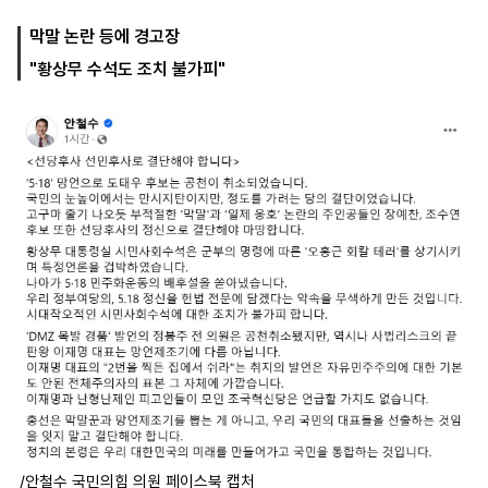
막말 논란 등에 경고장
"황상무 수석도 조치 불가피"
마
운
대
켓
세
학
파
동
워
문
골
프
/안철수 국민의힘 의원 페이스북 캡처