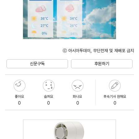
ⓒ 아시아투데이, 무단전재 및 재배포 금지
Unmute
신문구독
후원하기
좋아요
슬퍼요
화나요
후속기사 원해요
0
0
0
0