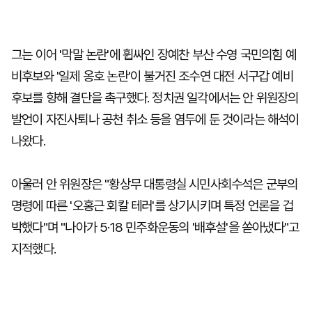
그는 이어 '막말 논란'에 휩싸인 장예찬 부산 수영 국민의힘 예
비후보와 '일제 옹호 논란'이 불거진 조수연 대전 서구갑 예비
후보를 향해 결단을 촉구했다. 정치권 일각에서는 안 위원장의
발언이 자진사퇴나 공천 취소 등을 염두에 둔 것이라는 해석이
나왔다.
아울러 안 위원장은 "황상무 대통령실 시민사회수석은 군부의
명령에 따른 '오홍근 회칼 테러'를 상기시키며 특정 언론을 겁
박했다"며 "나아가 5·18 민주화운동의 '배후설'을 쏟아냈다"고
지적했다.