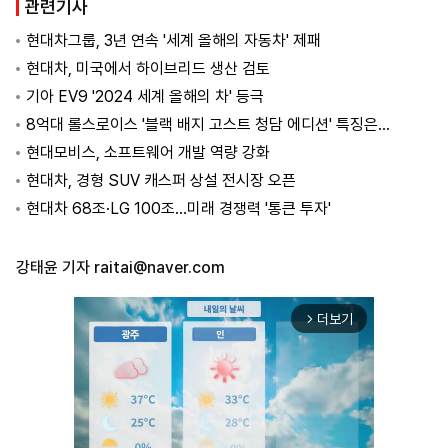
관련기사
현대차그룹, 3년 연속 '세계 올해의 자동차' 제패
현대차, 미국에서 하이브리드 생산 검토
기아 EV9 '2024 세계 올해의 차' 등극
8억대 롤스로이스 '블랙 배지 고스트 청담 에디션' 특징은…
현대모비스, 소프트웨어 개발 역량 강화
현대차, 경형 SUV 캐스퍼 상설 전시장 오픈
현대차 68조·LG 100조…미래 경쟁력 '통큰 투자'
강태윤 기자
raitai@naver.com
더보기
arrow_forward_ios