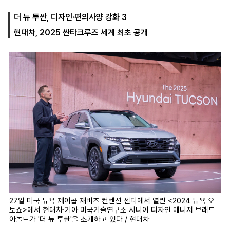
더 뉴 투싼, 디자인·편의사양 강화 3
현대차, 2025 싼타크루즈 세계 최초 공개
마
운
대
켓
세
학
파
동
워
문
골
프
27일 미국 뉴욕 제이콥 재비츠 컨벤션 센터에서 열린 <2024 뉴욕 오
토쇼>에서 현대차·기아 미국기술연구소 시니어 디자인 매니저 브래드
아놀드가 '더 뉴 투싼'을 소개하고 있다 / 현대차