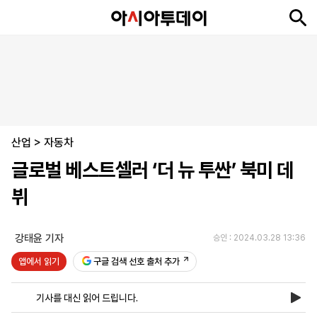
뉴
최
속
정
사
경
국
오
피
아
문
포
스
신
보
치
회
제
제
피
플
투
화
토
니
시
·
산업
언
티
스
>
자동차
포
글로벌 베스트셀러 ‘더 뉴 투싼’ 북미 데
츠
뷔
ENGLISH
中
Tiếng
文
Việt
강태윤 기자
승인 : 2024.03.28 13:36
앱에서 읽기
구글 검색 선호 출처 추가
지
신
후
제
회
앱
면
문
원
보
사
설
기사를 대신 읽어 드립니다.
보
구
하
24
소
치
기
독
기
시
개