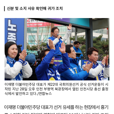
신분 및 소지 사유 확인해 귀가 조치
마
운
대
켓
세
학
파
동
워
문
골
프
이재명 더불어민주당 대표가 제22대 국회의원선거 공식 선거운동이 시
작된 지난 28일 오후 인천 부평역 북광장에서 열린 인천시당 총선 출정
식에서 발언하고 있다./연합뉴스
이재명 더불어민주당 대표가 선거 유세를 하는 현장에서 흉기