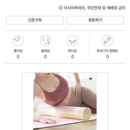
ⓒ 아시아투데이, 무단전재 및 재배포 금지
Unmute
신문구독
후원하기
좋아요
슬퍼요
화나요
후속기사 원해요
0
0
0
0