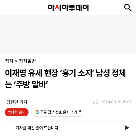
뉴
최
속
정
사
경
국
오
피
아
문
포
스
신
보
치
회
제
제
피
플
투
화
토
니
시
·
정치
언
티
스
>
정치일반
포
이재명 유세 현장 ‘흉기 소지’ 남성 정체
츠
는 ‘주방 알바’
ENGLISH
中
Tiếng
文
Việt
김현민 기자
승인 : 2024.03.29 18:01
앱에서 읽기
구글 검색 선호 출처 추가
지
신
후
제
회
앱
면
문
원
보
사
설
기사를 대신 읽어 드립니다.
보
구
하
24
소
치
기
독
기
시
개