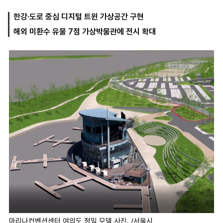
한강·도로 중심 디지털 트윈 가상공간 구현
해외 미환수 유물 7점 가상박물관에 전시 확대
마
운
대
켓
세
학
파
동
워
문
골
프
마리나컨벤션센터 여의도 정밀 모델 사진. /서울시