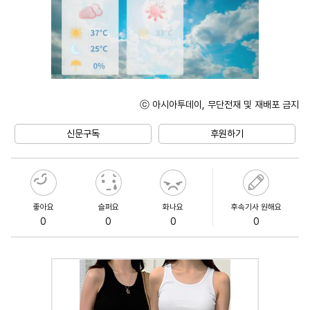
ⓒ 아시아투데이, 무단전재 및 재배포 금지
Unmute
신문구독
후원하기
좋아요
슬퍼요
화나요
후속기사 원해요
0
0
0
0