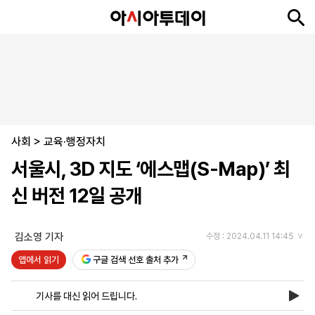
뉴
최
속
정
사
경
국
오
피
아
문
포
스
신
보
치
회
제
제
피
플
투
화
토
니
시
·
사회
언
티
스
>
교육·행정자치
포
서울시, 3D 지도 ‘에스맵(S-Map)’ 최
츠
신 버전 12일 공개
ENGLISH
中
Tiếng
文
Việt
김소영 기자
수정 : 2024.04.11 14:45
앱에서 읽기
구글 검색 선호 출처 추가
지
신
후
제
회
앱
면
문
원
보
사
설
기사를 대신 읽어 드립니다.
보
구
하
24
소
치
기
독
기
시
개