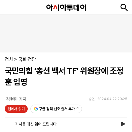
뉴
최
속
정
사
경
국
오
피
아
문
포
스
신
보
치
회
제
제
피
플
투
화
토
니
시
·
정치
언
티
스
>
국회·정당
포
국민의힘 ‘총선 백서 TF’ 위원장에 조정
츠
훈 임명
ENGLISH
中
Tiếng
文
Việt
김현민 기자
승인 : 2024.04.22 20:25
앱에서 읽기
구글 검색 선호 출처 추가
지
신
후
제
회
앱
면
문
원
보
사
설
기사를 대신 읽어 드립니다.
보
구
하
24
소
치
기
독
기
시
개