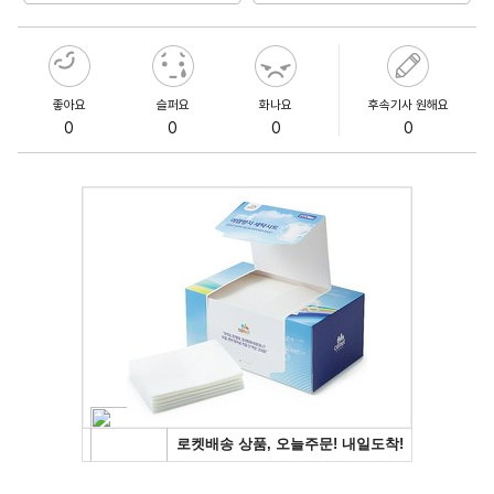
좋아요
슬퍼요
화나요
후속기사 원해요
0
0
0
0