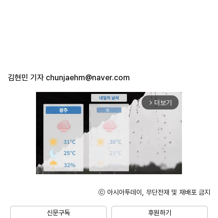
김현민 기자
chunjaehm@naver.com
더보기
arrow_forward_ios
ⓒ 아시아투데이, 무단전재 및 재배포 금지
Unmute
신문구독
후원하기