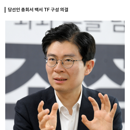
당선인 총회서 백서 TF 구성 의결
마
운
대
켓
세
학
파
동
워
문
골
프