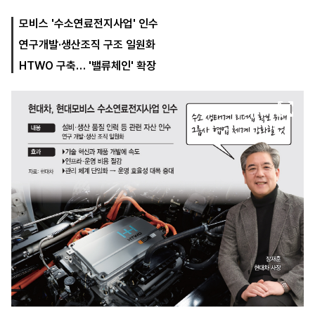
모비스 '수소연료전지사업' 인수
연구개발·생산조직 구조 일원화
마
운
대
켓
세
학
HTWO 구축… '밸류체인' 확장
파
동
워
문
골
프