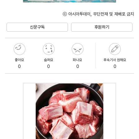
ⓒ 아시아투데이, 무단전재 및 재배포 금지
Unmute
신문구독
후원하기
좋아요
슬퍼요
화나요
후속기사 원해요
0
0
0
0