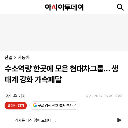
뉴
최
속
정
사
경
국
오
피
아
문
포
스
신
보
치
회
제
제
피
플
투
화
토
니
시
·
산업
언
티
스
>
자동차
포
수소역량 한곳에 모은 현대차그룹… 생
츠
태계 강화 가속페달
ENGLISH
中
Tiếng
文
Việt
강태윤 기자
승인 : 2024.06.09 17:53
앱에서 읽기
구글 검색 선호 출처 추가
지
신
후
제
회
앱
면
문
원
보
사
설
기사를 대신 읽어 드립니다.
보
구
하
24
소
치
기
독
기
시
개