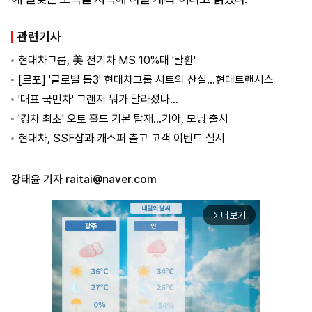
관련기사
현대차그룹, 美 전기차 MS 10%대 '탈환'
[르포] '글로벌 톱3' 현대차그룹 시트의 산실…현대트랜시스
'대표 국민차' 그랜저 뭐가 달라졌나…
'경차 최초' 오토 홀드 기본 탑재…기아, 모닝 출시
현대차, SSF샵과 캐스퍼 출고 고객 이벤트 실시
강태윤 기자
raitai@naver.com
더보기
arrow_forward_ios