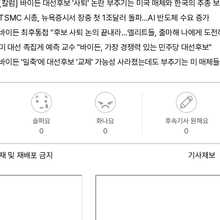
[칼럼] 바이든 대선후보 '사퇴' 논란 부추기는 미국 매체와 한국의 추종 
TSMC 시총, 뉴욕증시서 장중 첫 1조달러 돌파...AI 반도체 수요 증가
바이든 최후통첩 "후보 사퇴 논의 끝내라...엘리트들, 출마해 나에게 도전
미 대선 족집게 예측 교수 "바이든, 가장 경쟁력 있는 민주당 대선후보"
바이든 '일축'에 대선후보 '교체' 가능성 사라졌는데도 부추기는 미 매체들
슬퍼요
화나요
후속기사 원해요
0
0
0
재 및 재배포 금지
기사제보