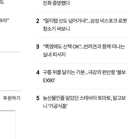
보도
진화 증명했다
하라"
2
“멀티탭 선도 넘어가네”…삼성 비스포크 로봇
청소기 써보니
3
“폭염에도 산책 OK”…반려견과 함께 떠나는
실내 피서지
4
구름 위를 달리는 기분…극강의 편안함 ‘볼보
EX90’
5
농산물인줄 알았던 스테비아 토마토, 알고보
후원하기
니 ‘가공식품’