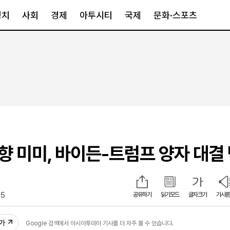
정치
사회
경제
아투시티
국제
문화·스포츠
경제
아투시티
국제
경제일반
종합
세계일반
정책
메트로
아시아·호주
금융·증권
경기·인천
북미
산업
세종·충청
중남미
IT·과학
영남
유럽
영향 미미, 바이든-트럼프 양자 대결
부동산
호남
중동·아프리
유통
강원
중기·벤처
제주
25
공유하기
읽기모드
글자크기
기사듣
인스타그램
추가
Google 검색에서 아시아투데이 기사를 더 자주 볼 수 있습니다.