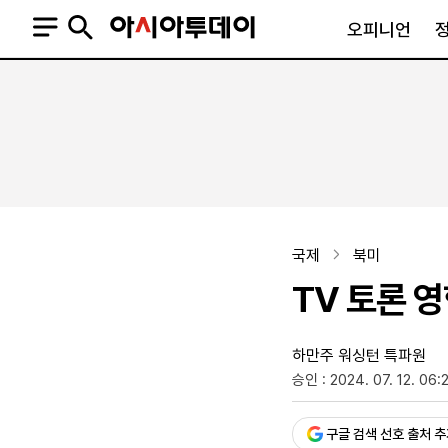
오피니언
오피니언
정치
사회
사설
정치일반
사회일반
칼럼·기고
청와대
사건·사고
기자의 눈
국회·정당
법원·검찰
피플
북한
교육·행정
국제
북미
외교
노동·복지·환경
TV 토론 
국방
보건·의학
정부
하만주 워싱턴 특파원
승인 : 2024. 07. 12. 06:
SNS
뉴스스탠드
네이버블로그
아투TV(유튜브)
페이스북
구글 검색 선호 출처 