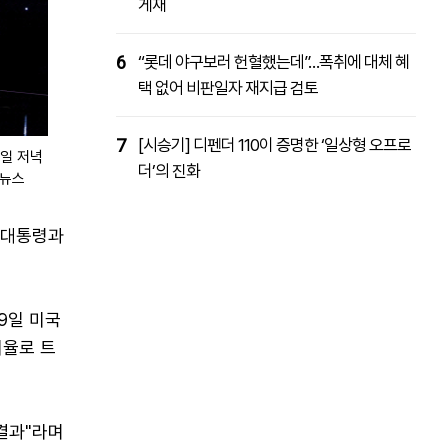
게재
6
“롯데 야구보러 헌혈했는데”…폭취에 대체 혜
택 없어 비판일자 재지급 검토
7
[시승기] 디펜더 110이 증명한 ‘일상형 오프로
7일 저녁
더’의 진화
합뉴스
 대통령과
9일 미국
지율로 트
 결과"라며