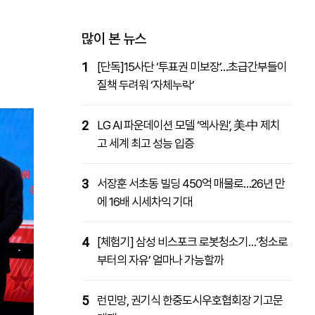
패밀리사이트
마켓파워
아투TV
대학동문골프최강전
많이 본 뉴스
1
[단독]15사단 ‘투표권 미보장’…초급간부들이
질책 두려워 ‘자체누락’
2
LG AI 파운데이션 모델 ‘엑사원’, 美·中 제치
고 세계 최고 성능 입증
3
서장훈 서초동 빌딩 450억 매물로…26년 만
에 16배 시세차익 기대
4
[체험기] 삼성 비스포크 로봇청소기…‘청소로
부터의 자유’ 얼마나 가능할까
5
런민망, 권기식 한중도시우호협회장 기고문