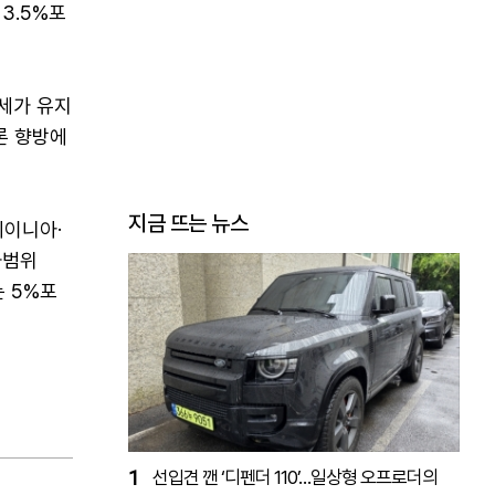
3.5%포
세가 유지
여론 향방에
지금 뜨는 뉴스
베이니아·
차범위
는 5%포
1
선입견 깬 ‘디펜더 110’…일상형 오프로더의