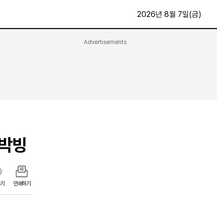
2026년 8월 7일(금)
Advertisements
문화·스포츠
최신
전체
방송
지면보기
가요
구독신청
영화
First Edition
문화
후원하기
 박빙
카
종교
제보24시
스포츠
알립니다
여행
기
인쇄하기