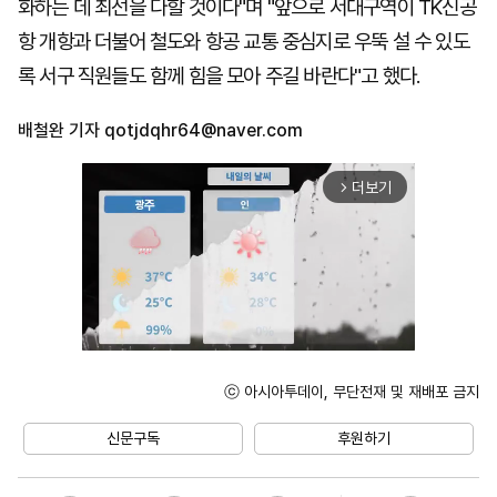
화하는 데 최선을 다할 것이다"며 "앞으로 서대구역이 TK신공
항 개항과 더불어 철도와 항공 교통 중심지로 우뚝 설 수 있도
록 서구 직원들도 함께 힘을 모아 주길 바란다"고 했다.
배철완 기자
qotjdqhr64@naver.com
더보기
arrow_forward_ios
ⓒ 아시아투데이, 무단전재 및 재배포 금지
Unmute
신문구독
후원하기