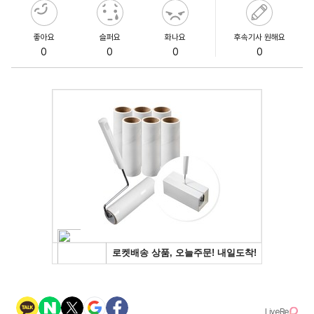
좋아요
슬퍼요
화나요
후속기사 원해요
0
0
0
0