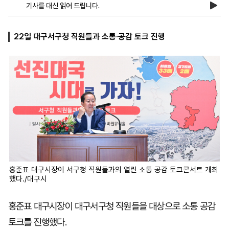
기사를 대신 읽어 드립니다.
마
운
대
22일 대구서구청 직원들과 소통·공감 토크 진행
켓
세
학
파
동
워
문
골
프
홍준표 대구시장이 서구청 직원들과의 열린 소통 공감 토크콘서트 개최
했다./대구시
홍준표 대구시장이 대구서구청 직원들을 대상으로 소통 공감
토크를 진행했다.