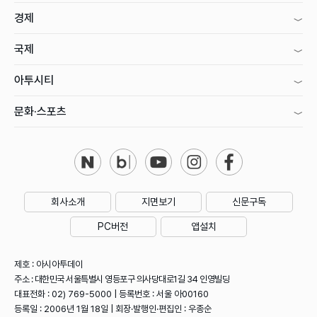
경제
국제
아투시티
문화·스포츠
회사소개
지면보기
신문구독
PC버전
앱설치
제호 : 아시아투데이
주소 : 대한민국 서울특별시 영등포구 의사당대로1길 34 인영빌딩
대표전화 : 02) 769-5000 | 등록번호 : 서울 아00160
등록일 : 2006년 1월 18일 | 회장·발행인·편집인 : 우종순