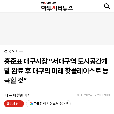
뉴
최
속
정
사
경
국
오
피
아
문
포
스
신
보
치
회
제
제
피
플
투
화
토
니
시
·
전국
언
티
스
>
대구
포
홍준표 대구시장 “서대구역 도시공간개
츠
발 완료 후 대구의 미래 핫플레이스로 등
ENGLISH
中
Tiếng
극할 것”
文
Việt
대구
배철완 기자
승인 : 2024.07.23 17:03
지
신
후
제
회
앱
앱에서 읽기
구글 검색 선호 출처 추가
면
문
원
보
사
설
보
구
하
24
소
치
기
독
기
시
개