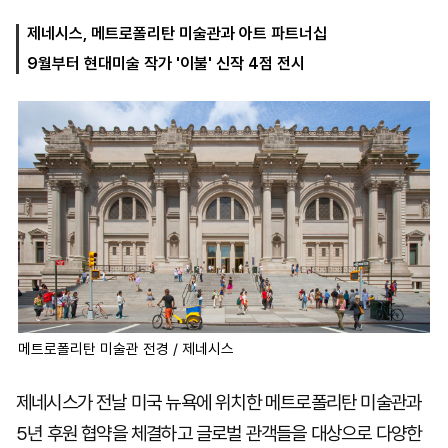
제네시스, 메트로폴리탄 미술관과 아트 파트너십
9월부터 현대미술 작가 '이불' 신작 4점 전시
마
운
대
켓
세
학
파
동
워
문
골
프
메트로폴리탄 미술관 전경 / 제네시스
제네시스가 전날 미국 뉴욕에 위치한 메트로폴리탄 미술관과
5년 후원 협약을 체결하고 글로벌 관객들을 대상으로 다양한