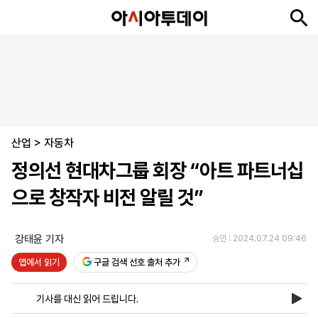
뉴
최
속
정
사
경
국
오
피
아
문
포
스
신
보
치
회
제
제
피
플
투
화
토
니
시
·
산업
언
티
스
>
자동차
포
정의선 현대차그룹 회장 “아트 파트너십
츠
으로 창작자 비전 알릴 것”
ENGLISH
中
Tiếng
文
Việt
강태윤 기자
승인 : 2024.07.24 09:46
앱에서 읽기
구글 검색 선호 출처 추가
지
신
후
제
회
앱
면
문
원
보
사
설
기사를 대신 읽어 드립니다.
보
구
하
24
소
치
기
독
기
시
개