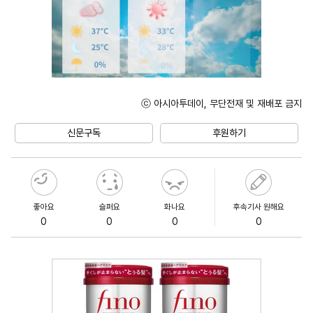
ⓒ 아시아투데이, 무단전재 및 재배포 금지
Unmute
신문구독
후원하기
좋아요
슬퍼요
화나요
후속기사 원해요
0
0
0
0