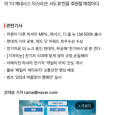
의 '더 제네시스 익스비션: 서도호'전을 후원할 예정이다.
관련기사
차원이 다른 럭셔리 MPV…렉서스, 디 올 뉴 LM 500h 출시
현대차·기아 로봇, 레드 닷 어워드 최우수상 수상
전기차로 日 노크 중인 현대차, 무공해 '전기버스'로 판 깐다
[기자의눈] 전기차 시대에 맞게 경차 규정 손질해야
아메리칸 럭셔리 전기차 '캐딜락 리릭' 인도 개시
볼보 '패밀리 세이프티' 교통안전 영상 배포
벤츠 '2024 여름맞이 캠페인' 실시
강태윤 기자
raitai@naver.com
더보기
arrow_forward_ios