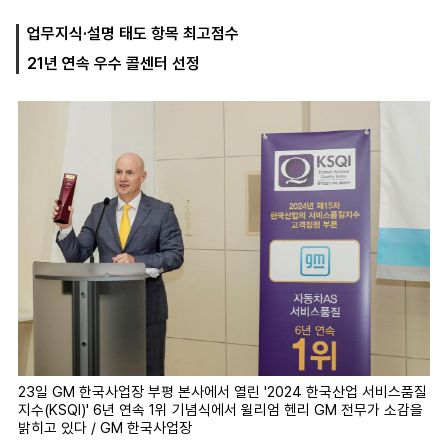
업무지식·설명 태도 항목 최고점수
21년 연속 우수 콜센터 선정
마
운
대
켓
세
학
파
동
워
문
골
프
23일 GM 한국사업장 부평 본사에서 열린 '2024 한국산업 서비스품질
지수(KSQI)' 6년 연속 1위 기념식에서 윌리엄 헨리 GM 전무가 소감을
밝히고 있다 / GM 한국사업장