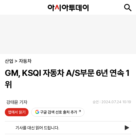
뉴
최
속
정
사
경
국
오
피
아
문
포
스
신
보
치
회
제
제
피
플
투
화
토
니
시
·
산업
언
티
스
>
자동차
포
GM, KSQI 자동차 A/S부문 6년 연속 1
츠
위
ENGLISH
中
Tiếng
文
Việt
강태윤 기자
승인 : 2024.07.24 10:19
앱에서 읽기
구글 검색 선호 출처 추가
지
신
후
제
회
앱
면
문
원
보
사
설
기사를 대신 읽어 드립니다.
보
구
하
24
소
치
기
독
기
시
개