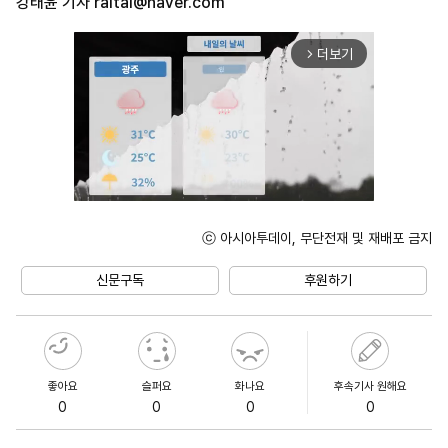
강태윤 기자
raitai@naver.com
더보기
arrow_forward_ios
ⓒ 아시아투데이, 무단전재 및 재배포 금지
Unmute
신문구독
후원하기
좋아요
슬퍼요
화나요
후속기사 원해요
0
0
0
0